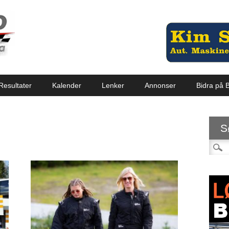
Resultater
Kalender
Lenker
Annonser
Bidra på B
S
Søk et