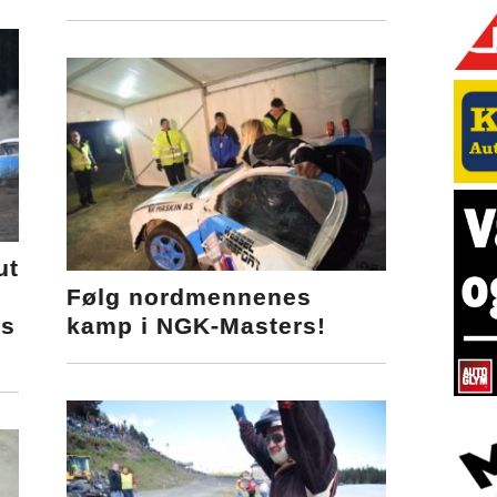
ut
Følg nordmennenes
rs
kamp i NGK-Masters!