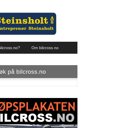
ilcross.no?
Om bilcross.no
øk på bilcross.no
ter: