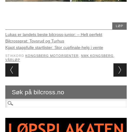
LØP
Lukas er landets beste bilcross-junior: – Helt perfekt
Bilcrossprat: Tovsrud og Turhus
Kjapt stappfulle startlister: Stor cupfinale-helg i vente
STIKKORD
KONGSBERG MOTORSENTER
,
NMK KONGSBERG
,
VÅRLØP
Post navigation
Søk på bilcross.no
Søk etter: