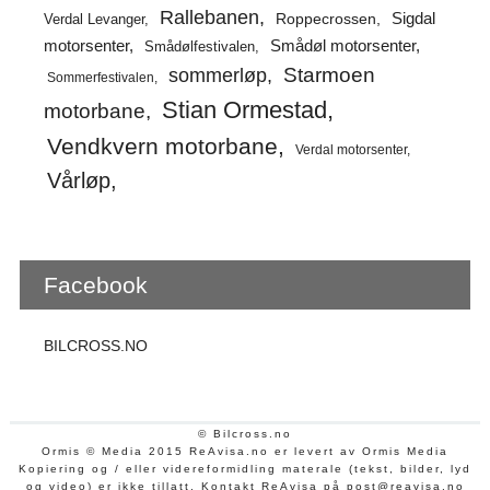
Rallebanen
Sigdal
Verdal Levanger
Roppecrossen
Smådøl motorsenter
motorsenter
Smådølfestivalen
Starmoen
sommerløp
Sommerfestivalen
Stian Ormestad
motorbane
Vendkvern motorbane
Verdal motorsenter
Vårløp
Facebook
BILCROSS.NO
© Bilcross.no
Ormis © Media 2015 ReAvisa.no er levert av Ormis Media
Kopiering og / eller videreformidling materale (tekst, bilder, lyd
og video) er ikke tillatt. Kontakt ReAvisa på post@reavisa.no