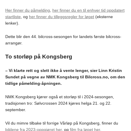
Her finner du påmelding
,
her finner du en til enhver tid oppdatert
startliste
, og
her finner du tilleggsregler for løpet
(eksterne
lenker).
Dette blir den 44. bilcross-sesongen for landets første bilcross-
arrangør.
To storløp på Kongsberg
– Vi klarte rett og slett ikke å vente lenger, sier Linn Kristin
Sundet på vegne av NMK Kongsberg til Bilcross.no, om den
tidlige påmelding-åpningen.
NMK Kongsberg kjører også et storløp til i 2024-sesongen,
tradisjonen tro: Sølvcrossen 2024 kjøres helga 21. og 22.
september.
Vil du mimre tilbake til forrige Vårløp på Kongsberg, finner du
bildene fra 2023-oppgjøret her
, og
film fra løpet her
.