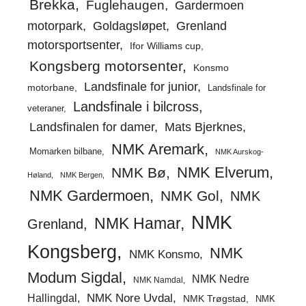
Brekka
Fuglehaugen
Gardermoen
motorpark
Goldagsløpet
Grenland
motorsportsenter
Ifor Williams cup
Kongsberg motorsenter
Konsmo
Landsfinale for junior
motorbane
Landsfinale for
Landsfinale i bilcross
veteraner
Landsfinalen for damer
Mats Bjerknes
NMK Aremark
Momarken bilbane
NMK Aurskog-
NMK Elverum
NMK Bø
Høland
NMK Bergen
NMK Gardermoen
NMK Gol
NMK
NMK
NMK Hamar
Grenland
Kongsberg
NMK
NMK Konsmo
Modum Sigdal
NMK Nedre
NMK Namdal
Hallingdal
NMK Nore Uvdal
NMK Trøgstad
NMK