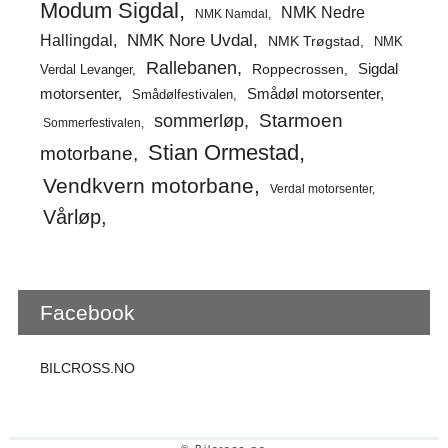
Modum Sigdal
NMK Nedre
NMK Namdal
Hallingdal
NMK Nore Uvdal
NMK Trøgstad
NMK
Rallebanen
Sigdal
Verdal Levanger
Roppecrossen
Smådøl motorsenter
motorsenter
Smådølfestivalen
Starmoen
sommerløp
Sommerfestivalen
Stian Ormestad
motorbane
Vendkvern motorbane
Verdal motorsenter
Vårløp
Facebook
BILCROSS.NO