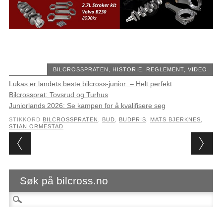
BILCROSSPRATEN
,
HISTORIE
,
REGLEMENT
,
VIDEO
Lukas er landets beste bilcross-junior: – Helt perfekt
Bilcrossprat: Tovsrud og Turhus
Juniorlands 2026: Se kampen for å kvalifisere seg
STIKKORD
BILCROSSPRATEN
,
BUD
,
BUDPRIS
,
MATS BJERKNES
,
STIAN ORMESTAD
Post navigation
Søk på bilcross.no
Søk etter: