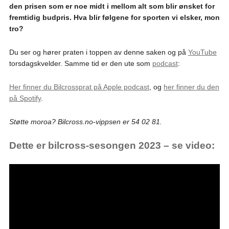
den prisen som er noe midt i mellom alt som blir ønsket for
fremtidig budpris. Hva blir følgene for sporten vi elsker, mon
tro?
Du ser og hører praten i toppen av denne saken og på
YouTube
torsdagskvelder. Samme tid er den ute som
podcast
:
Her finner du Bilcrossprat på Apple podcast
, og
her finner du den
på Spotify
.
Støtte moroa? Bilcross.no-vippsen er 54 02 81.
Dette er bilcross-sesongen 2023 – se video: