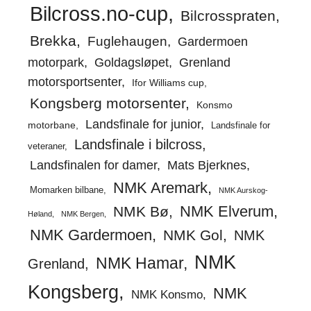
Bilcross.no-cup
Bilcrosspraten
Brekka
Fuglehaugen
Gardermoen
motorpark
Goldagsløpet
Grenland
motorsportsenter
Ifor Williams cup
Kongsberg motorsenter
Konsmo
Landsfinale for junior
motorbane
Landsfinale for
Landsfinale i bilcross
veteraner
Landsfinalen for damer
Mats Bjerknes
NMK Aremark
Momarken bilbane
NMK Aurskog-
NMK Elverum
NMK Bø
Høland
NMK Bergen
NMK Gardermoen
NMK Gol
NMK
NMK
NMK Hamar
Grenland
Kongsberg
NMK
NMK Konsmo