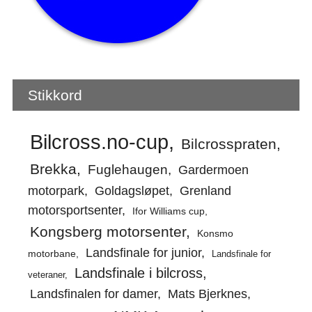
Stikkord
Bilcross.no-cup
Bilcrosspraten
Brekka
Fuglehaugen
Gardermoen
motorpark
Goldagsløpet
Grenland
motorsportsenter
Ifor Williams cup
Kongsberg motorsenter
Konsmo
Landsfinale for junior
motorbane
Landsfinale for
Landsfinale i bilcross
veteraner
Landsfinalen for damer
Mats Bjerknes