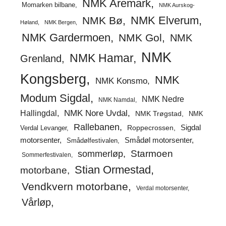
NMK Aremark
Momarken bilbane
NMK Aurskog-
NMK Elverum
NMK Bø
Høland
NMK Bergen
NMK Gardermoen
NMK Gol
NMK
NMK
NMK Hamar
Grenland
Kongsberg
NMK
NMK Konsmo
Modum Sigdal
NMK Nedre
NMK Namdal
Hallingdal
NMK Nore Uvdal
NMK Trøgstad
NMK
Rallebanen
Sigdal
Verdal Levanger
Roppecrossen
Smådøl motorsenter
motorsenter
Smådølfestivalen
Starmoen
sommerløp
Sommerfestivalen
Stian Ormestad
motorbane
Vendkvern motorbane
Verdal motorsenter
Vårløp