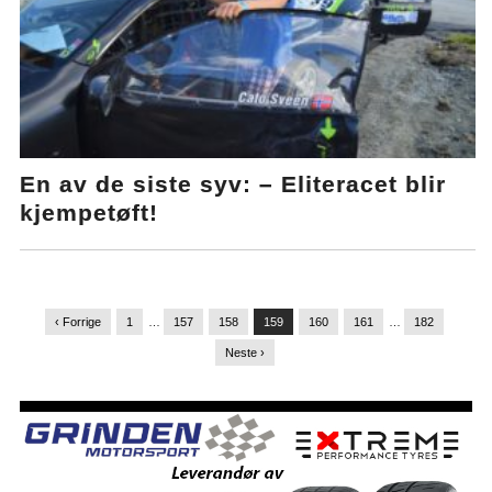
En av de siste syv: – Eliteracet blir
kjempetøft!
‹ Forrige
1
…
157
158
159
160
161
…
182
Neste ›