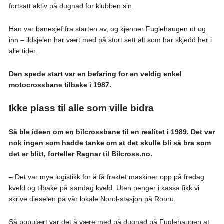
fortsatt aktiv på dugnad for klubben sin.
Han var banesjef fra starten av, og kjenner Fuglehaugen ut og
inn – ildsjelen har vært med på stort sett alt som har skjedd her i
alle tider.
Den spede start var en befaring for en veldig enkel
motocrossbane tilbake i 1987.
Ikke plass til alle som ville bidra
Så ble ideen om en bilcrossbane til en realitet i 1989. Det var
nok ingen som hadde tanke om at det skulle bli så bra som
det er blitt, forteller Ragnar til Bilcross.no.
– Det var mye logistikk for å få fraktet maskiner opp på fredag
kveld og tilbake på søndag kveld. Uten penger i kassa fikk vi
skrive dieselen på vår lokale Norol-stasjon på Robru.
Så populært var det å være med på dugnad på Fuglehaugen at