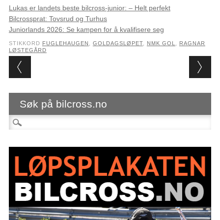
Lukas er landets beste bilcross-junior: – Helt perfekt
Bilcrossprat: Tovsrud og Turhus
Juniorlands 2026: Se kampen for å kvalifisere seg
STIKKORD
FUGLEHAUGEN
,
GOLDAGSLØPET
,
NMK GOL
,
RAGNAR
LØSTEGÅRD
Post navigation
Søk på bilcross.no
Søk etter: