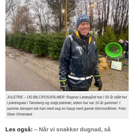
JULETRE – OG BILCROSSFILMER: Ragnar Løstegård har i 50 år stått her
i juletregata i Tønsberg og solgt juletrær, siden har var 10 år gammel. I
samme slengen tok han med seg en haug med gamle bilcrossfilmer. Foto:
Stian Ormestad.
Les også:
– Når vi snakker dugnad, så