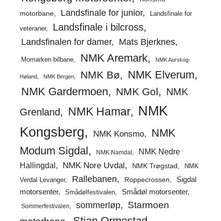
Landsfinale for junior
motorbane
Landsfinale for
Landsfinale i bilcross
veteraner
Landsfinalen for damer
Mats Bjerknes
NMK Aremark
Momarken bilbane
NMK Aurskog-
NMK Elverum
NMK Bø
Høland
NMK Bergen
NMK Gardermoen
NMK Gol
NMK
NMK
NMK Hamar
Grenland
Kongsberg
NMK
NMK Konsmo
Modum Sigdal
NMK Nedre
NMK Namdal
Hallingdal
NMK Nore Uvdal
NMK Trøgstad
NMK
Rallebanen
Sigdal
Verdal Levanger
Roppecrossen
Smådøl motorsenter
motorsenter
Smådølfestivalen
Starmoen
sommerløp
Sommerfestivalen