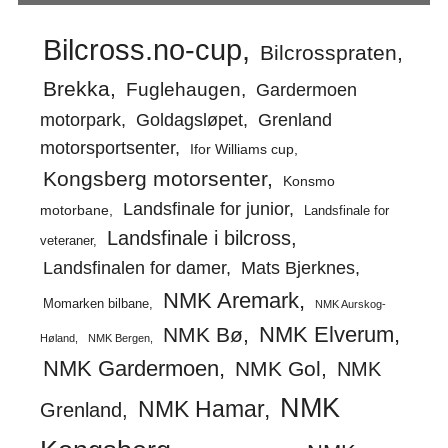
Bilcross.no-cup
Bilcrosspraten
Brekka
Fuglehaugen
Gardermoen
motorpark
Goldagsløpet
Grenland
motorsportsenter
Ifor Williams cup
Kongsberg motorsenter
Konsmo
Landsfinale for junior
motorbane
Landsfinale for
Landsfinale i bilcross
veteraner
Landsfinalen for damer
Mats Bjerknes
NMK Aremark
Momarken bilbane
NMK Aurskog-
NMK Elverum
NMK Bø
Høland
NMK Bergen
NMK Gardermoen
NMK Gol
NMK
NMK
NMK Hamar
Grenland