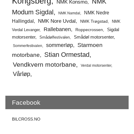
Kongsberg
NMK
NMK Konsmo
Modum Sigdal
NMK Nedre
NMK Namdal
Hallingdal
NMK Nore Uvdal
NMK Trøgstad
NMK
Rallebanen
Sigdal
Verdal Levanger
Roppecrossen
Smådøl motorsenter
motorsenter
Smådølfestivalen
Starmoen
sommerløp
Sommerfestivalen
Stian Ormestad
motorbane
Vendkvern motorbane
Verdal motorsenter
Vårløp
Facebook
BILCROSS.NO