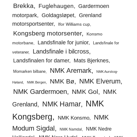
Brekka
Fuglehaugen
Gardermoen
motorpark
Goldagsløpet
Grenland
motorsportsenter
Ifor Williams cup
Kongsberg motorsenter
Konsmo
Landsfinale for junior
motorbane
Landsfinale for
Landsfinale i bilcross
veteraner
Landsfinalen for damer
Mats Bjerknes
NMK Aremark
Momarken bilbane
NMK Aurskog-
NMK Elverum
NMK Bø
Høland
NMK Bergen
NMK Gardermoen
NMK Gol
NMK
NMK
NMK Hamar
Grenland
Kongsberg
NMK
NMK Konsmo
Modum Sigdal
NMK Nedre
NMK Namdal