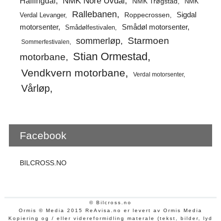
Hallingdal
NMK Nore Uvdal
NMK Trøgstad
NMK
Rallebanen
Sigdal
Verdal Levanger
Roppecrossen
Smådøl motorsenter
motorsenter
Smådølfestivalen
Starmoen
sommerløp
Sommerfestivalen
Stian Ormestad
motorbane
Vendkvern motorbane
Verdal motorsenter
Vårløp
Facebook
BILCROSS.NO
© Bilcross.no
Ormis © Media 2015 ReAvisa.no er levert av Ormis Media
Kopiering og / eller videreformidling materale (tekst, bilder, lyd