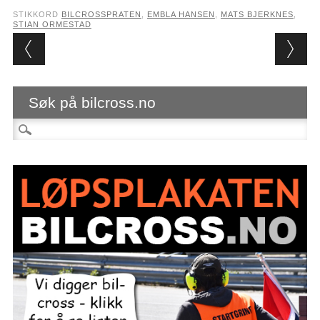
STIKKORD
BILCROSSPRATEN
,
EMBLA HANSEN
,
MATS BJERKNES
,
STIAN ORMESTAD
Post navigation
Søk på bilcross.no
Søk etter: