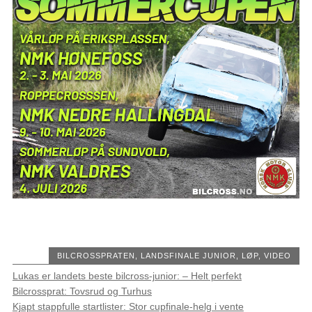
BILCROSSPRATEN
,
LANDSFINALE JUNIOR
,
LØP
,
VIDEO
Lukas er landets beste bilcross-junior: – Helt perfekt
Bilcrossprat: Tovsrud og Turhus
Kjapt stappfulle startlister: Stor cupfinale-helg i vente