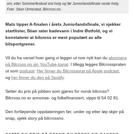
om, etter Sommerfestival sist helg og før Juniorlandsfinale neste helg.
Foto: Stian Ormestad, Bilcross.no.
Mats tipper A-finalen i årets Juniorlandsfinale, vi sjekker
startlister, Stian rater badevann i Indre Østfold, og vi
konstaterer at bilcross er mest populært av alle
bilsportgrener.
Vil du ha varsel hver gang vi legger ut noe nytt kan du
abonnere
på Bilcross.no sin YouTube-kanal
. I tillegg legges Bilcrosspraten
ut som
podcast
:
Her finner du Bilcrossprat på Apple podcast
,
og
her finner du den på Spotify
.
Setter du pris på jobben som gjøres for norsk bilcross?
Bilcross.no er annonse- og folkefinansiert, vipps til 54 02 81.
Den fortløpende oppdateringen før, under og etter løp skjer på
snap, sjekk story på bilcrossno.