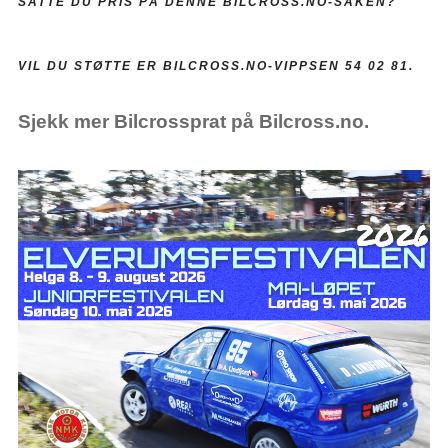
SATTE DU PRIS PÅ DENNE BILCROSS.NO-SAKEN?
VIL DU STØTTE ER BILCROSS.NO-VIPPSEN 54 02 81.
Sjekk mer Bilcrossprat på Bilcross.no.