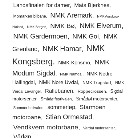
Landsfinalen for damer
Mats Bjerknes
NMK Aremark
Momarken bilbane
NMK Aurskog-
NMK Elverum
NMK Bø
Høland
NMK Bergen
NMK Gardermoen
NMK Gol
NMK
NMK
NMK Hamar
Grenland
Kongsberg
NMK
NMK Konsmo
Modum Sigdal
NMK Nedre
NMK Namdal
Hallingdal
NMK Nore Uvdal
NMK Trøgstad
NMK
Rallebanen
Sigdal
Verdal Levanger
Roppecrossen
Smådøl motorsenter
motorsenter
Smådølfestivalen
Starmoen
sommerløp
Sommerfestivalen
Stian Ormestad
motorbane
Vendkvern motorbane
Verdal motorsenter
Vårløp