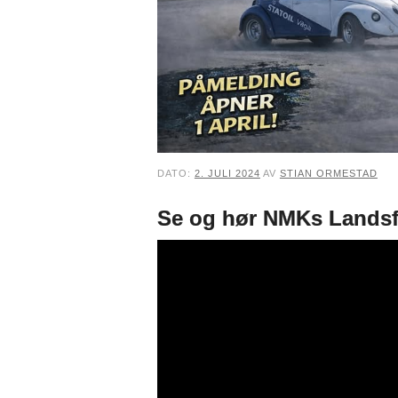
DATO:
2. JULI 2024
AV
STIAN ORMESTAD
Se og hør NMKs Landsfi