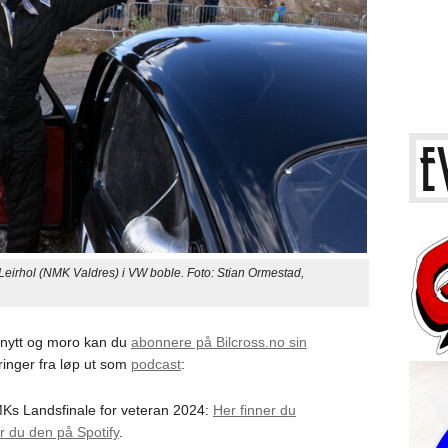
ol (NMK Valdres) i VW boble. Foto: Stian Ormestad,
e nytt og moro kan du
abonnere på Bilcross.no sin
ringer fra løp ut som
podcast
:
s Landsfinale for veteran 2024:
Her finner du
er du den på Spotify
.