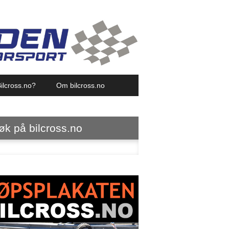
ilcross.no?
Om bilcross.no
øk på bilcross.no
ter: