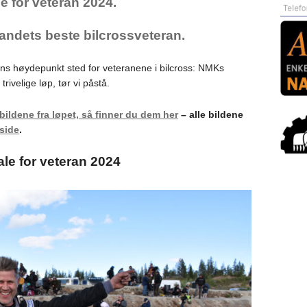
e for veteran 2024.
landets beste bilcrossveteran.
ens høydepunkt sted for veteranene i bilcross: NMKs
ivelige løp, tør vi påstå.
 bildene fra løpet, så finner du dem her
– alle bildene
side
.
le for veteran 2024