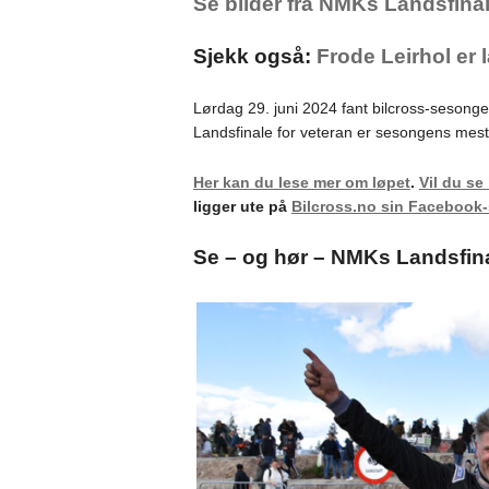
Se bilder fra NMKs Landsfinal
Sjekk også:
Frode Leirhol er 
Lørdag 29. juni 2024 fant bilcross-sesong
Landsfinale for veteran er sesongens mest tr
Her kan du lese mer om løpet
.
Vil du se
ligger ute på
Bilcross.no sin Facebook-
Se – og hør – NMKs Landsfina