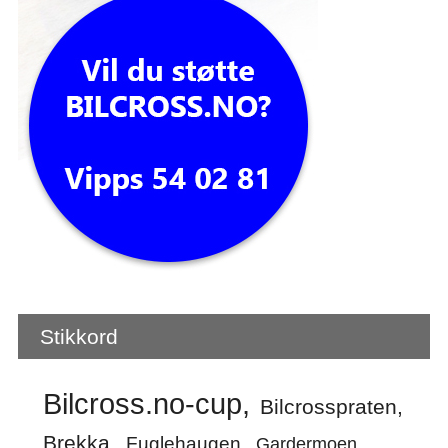
Stikkord
Bilcross.no-cup
Bilcrosspraten
Brekka
Fuglehaugen
Gardermoen