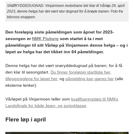
SNØRYDDEDUGNAD: Vinjarmoen motorbane blir klar til Vårløp 29. april
2023, denne helga har det vært stor dugnad for å brøyte banen. Foto fra
bilcross-snappen.
Den foreløpig siste påmeldingen som åpnet for 2023-
sesongen er
NMK Fluberg
som startet å ta i mot
påmeldinger til sitt Vårløp på Vinjarmoen denne helga – og i
løpet av helga har det tikket inn 64 påmeldinger.
Denne helga har det vært snøryddedugnad på banen, for å få
den klar til sesongstart.
Du finner foreløpig startliste her
,
tilleggsreglene for løpet her
, og
påmelding kan gjøres her
(alle
eksterne lenker).
Vårløpet på Vinjarmoen teller som
kvalifiseringsløp til NMKs
Landsfinale for både åpen- og juniorklasse
.
Flere løp i april