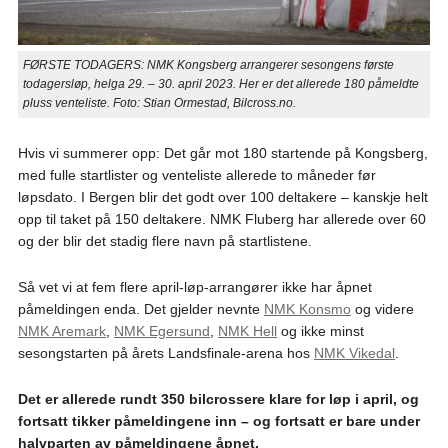
FØRSTE TODAGERS: NMK Kongsberg arrangerer sesongens første
todagersløp, helga 29. – 30. april 2023. Her er det allerede 180 påmeldte
pluss venteliste. Foto: Stian Ormestad, Bilcross.no.
Hvis vi summerer opp: Det går mot 180 startende på Kongsberg,
med fulle startlister og venteliste allerede to måneder før
løpsdato. I Bergen blir det godt over 100 deltakere – kanskje helt
opp til taket på 150 deltakere. NMK Fluberg har allerede over 60
og der blir det stadig flere navn på startlistene.
Så vet vi at fem flere april-løp-arrangører ikke har åpnet
påmeldingen enda. Det gjelder nevnte
NMK Konsmo
og videre
NMK Aremark
,
NMK Egersund
,
NMK Hell
og ikke minst
sesongstarten på årets Landsfinale-arena hos
NMK Vikedal
.
Det er allerede rundt 350 bilcrossere klare for løp i april, og
fortsatt tikker påmeldingene inn – og fortsatt er bare under
halvparten av påmeldingene åpnet.