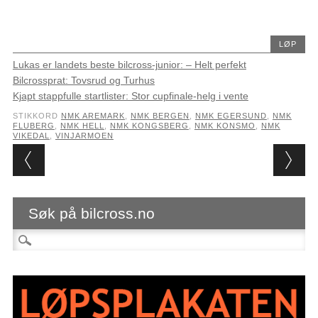
LØP
Lukas er landets beste bilcross-junior: – Helt perfekt
Bilcrossprat: Tovsrud og Turhus
Kjapt stappfulle startlister: Stor cupfinale-helg i vente
STIKKORD
NMK AREMARK
,
NMK BERGEN
,
NMK EGERSUND
,
NMK
FLUBERG
,
NMK HELL
,
NMK KONGSBERG
,
NMK KONSMO
,
NMK
VIKEDAL
,
VINJARMOEN
Post navigation
Søk på bilcross.no
Søk etter: