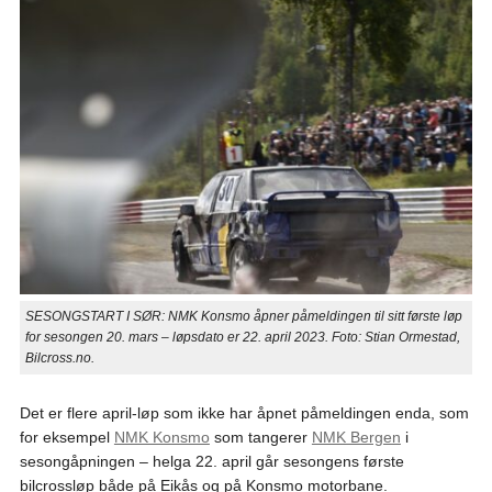
SESONGSTART I SØR: NMK Konsmo åpner påmeldingen til sitt første løp
for sesongen 20. mars – løpsdato er 22. april 2023. Foto: Stian Ormestad,
Bilcross.no.
Det er flere april-løp som ikke har åpnet påmeldingen enda, som
for eksempel
NMK Konsmo
som tangerer
NMK Bergen
i
sesongåpningen – helga 22. april går sesongens første
bilcrossløp både på Eikås og på Konsmo motorbane.