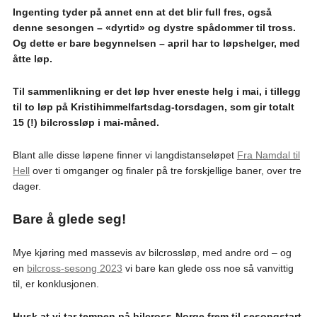
Ingenting tyder på annet enn at det blir full fres, også
denne sesongen – «dyrtid» og dystre spådommer til tross.
Og dette er bare begynnelsen – april har to løpshelger, med
åtte løp.
Til sammenlikning er det løp hver eneste helg i mai, i tillegg
til to løp på Kristihimmelfartsdag-torsdagen, som gir totalt
15 (!) bilcrossløp i mai-måned.
Blant alle disse løpene finner vi langdistanseløpet
Fra Namdal til
Hell
over ti omganger og finaler på tre forskjellige baner, over tre
dager.
Bare å glede seg!
Mye kjøring med massevis av bilcrossløp, med andre ord – og
en
bilcross-sesong 2023
vi bare kan glede oss noe så vanvittig
til, er konklusjonen.
Husk at vi tar tempen på bilcross-Norge frem til sesongstart