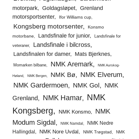
motorpark
Goldagsløpet
Grenland
motorsportsenter
Ifor Williams cup
Kongsberg motorsenter
Konsmo
Landsfinale for junior
motorbane
Landsfinale for
Landsfinale i bilcross
veteraner
Landsfinalen for damer
Mats Bjerknes
NMK Aremark
Momarken bilbane
NMK Aurskog-
NMK Elverum
NMK Bø
Høland
NMK Bergen
NMK Gardermoen
NMK Gol
NMK
NMK
NMK Hamar
Grenland
Kongsberg
NMK
NMK Konsmo
Modum Sigdal
NMK Nedre
NMK Namdal
Hallingdal
NMK Nore Uvdal
NMK Trøgstad
NMK