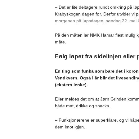
– Det er lite deltagere rundt omkring på løp
Krabyskogen dagen før. Derfor utvider vi 
morgenen på løpsdagen, søndag 22. mai k
På den måten lar NMK Hamar flest mulig kjør
måte.
Følg løpet fra sidelinjen eller 
En ting som funka som bare det i korona
Vendkvern. Også i år blir det livesendin
(ekstern lenke).
Eller meldes det om at Jørn Grinden komme
både mat, drikke og snacks.
– Funksjonærene er superklare, og vi håp
dem imot igjen.