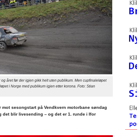
 året før der igjen gikk helt uten publikum. Men cupfinaleløpet
ssløpet i Norge med publikum igjen etter korona. Foto: Stian
går mot sesongstart på Vendkvern motorbane søndag
g det blir livesending – og det er 1. runde i Ifor