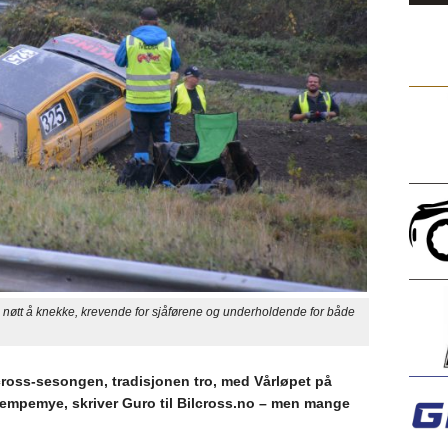
øtt å knekke, krevende for sjåførene og underholdende for både
ross-sesongen, tradisjonen tro, med Vårløpet på
jempemye, skriver Guro til Bilcross.no – men mange