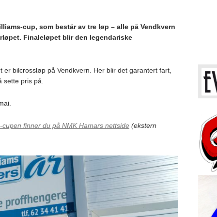
Williams-cup, som består av tre løp – alle på Vendkvern
løpet. Finaleløpet blir den legendariske
 er bilcrossløp på Vendkvern. Her blir det garantert fart,
 sette pris på.
mai.
ms-cupen finner du på NMK Hamars nettside
(ekstern