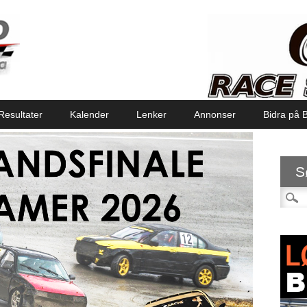
Resultater
Kalender
Lenker
Annonser
Bidra på B
S
Søk et