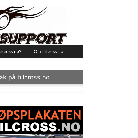
ilcross.no?
Om bilcross.no
øk på bilcross.no
ter: