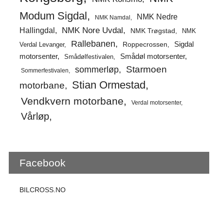
Modum Sigdal
NMK Nedre
NMK Namdal
Hallingdal
NMK Nore Uvdal
NMK Trøgstad
NMK
Rallebanen
Sigdal
Verdal Levanger
Roppecrossen
Smådøl motorsenter
motorsenter
Smådølfestivalen
Starmoen
sommerløp
Sommerfestivalen
Stian Ormestad
motorbane
Vendkvern motorbane
Verdal motorsenter
Vårløp
Facebook
BILCROSS.NO