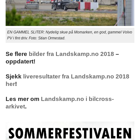
EN GAMMEL SLITER: Nydelig skue på Momarken, en god, gammel Volvo
PV i fint driv. Foto: Stian Ormestad.
Se flere
bilder fra Landskamp.no 2018
–
oppdatert!
Sjekk
liveresultater fra Landskamp.no 2018
her
!
Les mer om
Landskamp.no i bilcross-
arkivet
.