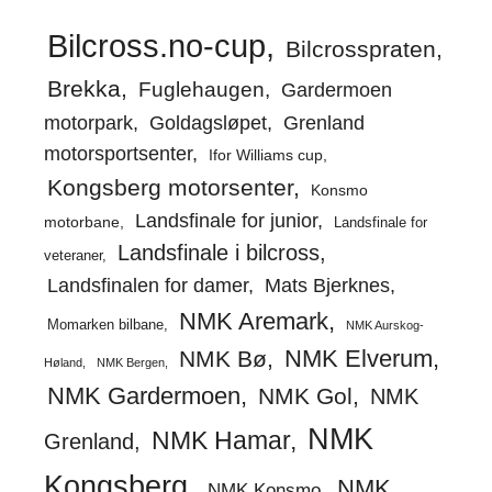
Bilcross.no-cup
Bilcrosspraten
Brekka
Fuglehaugen
Gardermoen
motorpark
Goldagsløpet
Grenland
motorsportsenter
Ifor Williams cup
Kongsberg motorsenter
Konsmo
Landsfinale for junior
motorbane
Landsfinale for
Landsfinale i bilcross
veteraner
Landsfinalen for damer
Mats Bjerknes
NMK Aremark
Momarken bilbane
NMK Aurskog-
NMK Elverum
NMK Bø
Høland
NMK Bergen
NMK Gardermoen
NMK Gol
NMK
NMK
NMK Hamar
Grenland
Kongsberg
NMK
NMK Konsmo