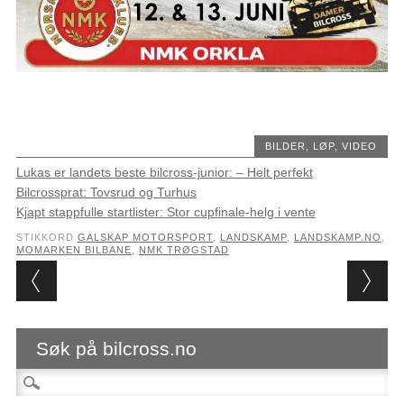
BILDER
,
LØP
,
VIDEO
Lukas er landets beste bilcross-junior: – Helt perfekt
Bilcrossprat: Tovsrud og Turhus
Kjapt stappfulle startlister: Stor cupfinale-helg i vente
STIKKORD
GALSKAP MOTORSPORT
,
LANDSKAMP
,
LANDSKAMP.NO
,
MOMARKEN BILBANE
,
NMK TRØGSTAD
Post navigation
Søk på bilcross.no
Søk etter: