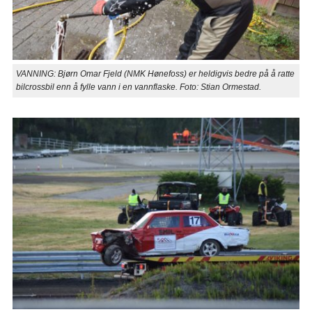
VANNING: Bjørn Omar Fjeld (NMK Hønefoss) er heldigvis bedre på å ratte
bilcrossbil enn å fylle vann i en vannflaske. Foto: Stian Ormestad.