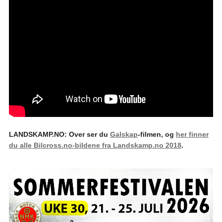
LANDSKAMP.NO: Over ser du
Galskap
-filmen, og
her finner
du alle Bilcross.no-bildene fra Landskamp.no 2018
.