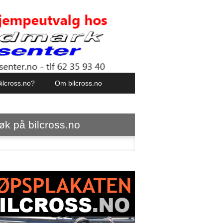
ilcross.no?
Om bilcross.no
øk på bilcross.no
ter: