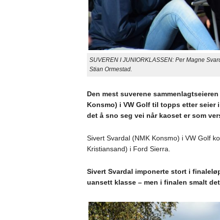
SUVEREN I JUNIORKLASSEN: Per Magne Svardal (N
Stian Ormestad.
Den mest suverene sammenlagtseieren f
Konsmo) i VW Golf til topps etter seier
det å sno seg vei når kaoset er som vers
Sivert Svardal (NMK Konsmo) i VW Golf ko
Kristiansand) i Ford Sierra.
Sivert Svardal imponerte stort i finale
uansett klasse – men i finalen smalt de