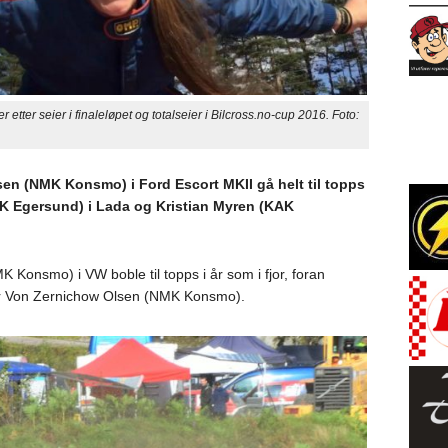
ter seier i finaleløpet og totalseier i Bilcross.no-cup 2016. Foto:
sen (NMK Konsmo) i Ford Escort MKII gå helt til topps
K Egersund) i Lada og Kristian Myren (KAK
Konsmo) i VW boble til topps i år som i fjor, foran
 Von Zernichow Olsen (NMK Konsmo).