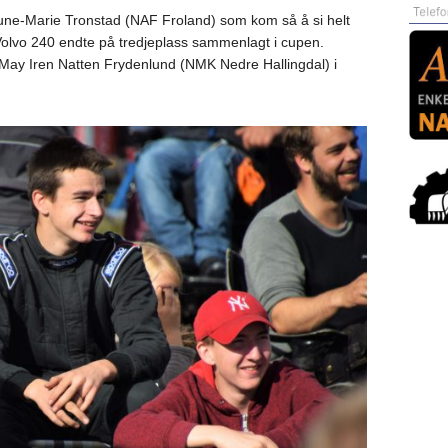
g June-Marie Tronstad (NAF Froland) som kom så å si helt
i Volvo 240 endte på tredjeplass sammenlagt i cupen.
e May Iren Natten Frydenlund (NMK Nedre Hallingdal) i