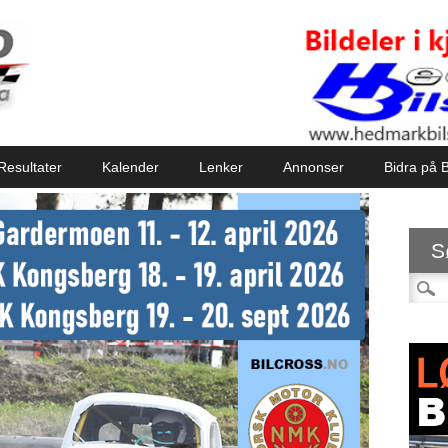
Resultater
Kalender
Lenker
Annonser
Bidra på B
S
Søk et