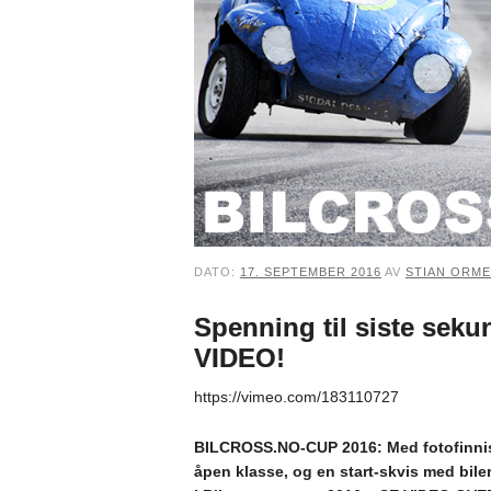
DATO:
17. SEPTEMBER 2016
AV
STIAN ORM
Spenning til siste seku
VIDEO!
https://vimeo.com/183110727
BILCROSS.NO-CUP 2016: Med fotofinnish 
åpen klasse, og en start-skvis med biler 