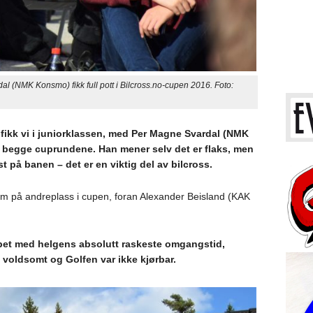
MK Konsmo) fikk full pott i Bilcross.no-cupen 2016. Foto:
ikk vi i juniorklassen, med Per Magne Svardal (NMK
 i begge cuprundene. Han mener selv det er flaks, men
t på banen – det er en viktig del av bilcross.
m på andreplass i cupen, foran Alexander Beisland (KAK
løpet med helgens absolutt raskeste omgangstid,
t voldsomt og Golfen var ikke kjørbar.