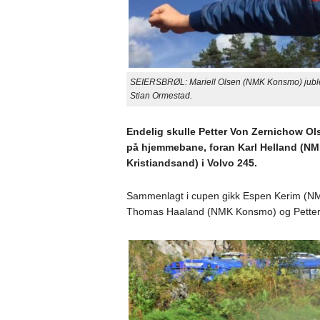
SEIERSBRØL: Mariell Olsen (NMK Konsmo) jubler et
Stian Ormestad.
Endelig skulle Petter Von Zernichow Ol
på hjemmebane, foran Karl Helland (NM
Kristiandsand) i Volvo 245.
Sammenlagt i cupen gikk Espen Kerim (NMK 
Thomas Haaland (NMK Konsmo) og Petter