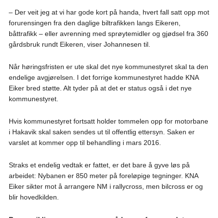
– Der veit jeg at vi har gode kort på handa, hvert fall satt opp mot
forurensingen fra den daglige biltrafikken langs Eikeren,
båttrafikk – eller avrenning med sprøytemidler og gjødsel fra 360
gårdsbruk rundt Eikeren, viser Johannesen til.
Når høringsfristen er ute skal det nye kommunestyret skal ta den
endelige avgjørelsen. I det forrige kommunestyret hadde KNA
Eiker bred støtte. Alt tyder på at det er status også i det nye
kommunestyret.
Hvis kommunestyret fortsatt holder tommelen opp for motorbane
i Hakavik skal saken sendes ut til offentlig ettersyn. Saken er
varslet at kommer opp til behandling i mars 2016.
Straks et endelig vedtak er fattet, er det bare å gyve løs på
arbeidet: Nybanen er 850 meter på foreløpige tegninger. KNA
Eiker sikter mot å arrangere NM i rallycross, men bilcross er og
blir hovedkilden.