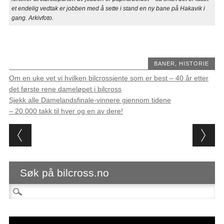
et endelig vedtak er jobben med å sette i stand en ny bane på Hakavik i
gang. Arkivfoto.
BANER
,
HISTORIE
Om en uke vet vi hvilken bilcrossjente som er best – 40 år etter
det første rene dameløpet i bilcross
Sjekk alle Damelandsfinale-vinnere gjennom tidene
– 20.000 takk til hver og en av dere!
Post navigation
Søk på bilcross.no
Søk etter: