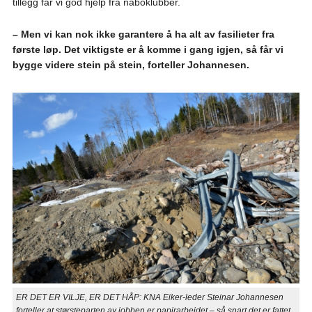
tillegg får vi god hjelp fra naboklubber.
– Men vi kan nok ikke garantere å ha alt av fasilieter fra
første løp. Det viktigste er å komme i gang igjen, så får vi
bygge videre stein på stein, forteller Johannesen.
ER DET ER VILJE, ER DET HÅP: KNA Eiker-leder Steinar Johannesen
forteller at størsteparten av jobben er papirarbeidet – så snart det er fattet