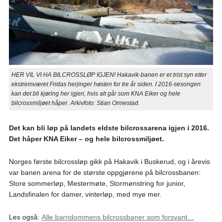
HER VIL VI HA BILCROSSLØP IGJEN! Hakavik-banen er et trist syn etter
ekstremværet Fridas herjinger høsten for tre år siden. I 2016-sesongen
kan det bli kjøring her igjen, hvis alt går som KNA Eiker og hele
bilcrossmiljøet håper. Arkivfoto: Stian Ormestad.
Det kan bli løp på landets eldste bilcrossarena igjen i 2016.
Det håper KNA Eiker – og hele bilcrossmiljøet.
Norges første bilcrossløp gikk på Hakavik i Buskerud, og i årevis
var banen arena for de største oppgjørene på bilcrossbanen:
Store sommerløp, Mestermøte, Stormønstring for junior,
Landsfinalen for damer, vinterløp, med mye mer.
Les også:
Alle barndommens bilcrossbaner som forsvant…