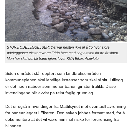
STORE ØDELEGGELSER: Det var nesten ikke til å tro hvor store
ødeleggelser ekstremværet Frida førte med seg høsten for tre år siden.
Men her skal det bli bane igjen, lover KNA Eiker. Arkivfoto.
Siden området står oppført som landbruksområde i
kommuneplanen skal landlige instanser som skal si sitt. I tillegg
er det noen naboer som mener banen gir stor trafikk. Disse
invendingene blir avvist på reint faglig grunnlag.
Det er også innvendinger fra Mattilsynet mot eventuell avrenning
fra baneanlegget i Eikeren. Den saken jobbes fortsatt med, for å
dokumentere at det vil være minimal risiko for forurensing fra
bilbanen.