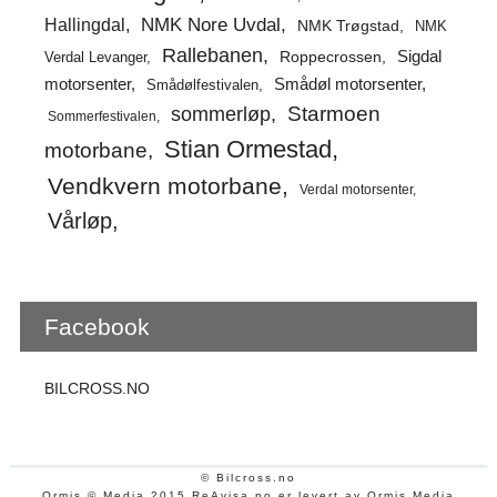
Hallingdal
NMK Nore Uvdal
NMK Trøgstad
NMK
Rallebanen
Sigdal
Verdal Levanger
Roppecrossen
Smådøl motorsenter
motorsenter
Smådølfestivalen
Starmoen
sommerløp
Sommerfestivalen
Stian Ormestad
motorbane
Vendkvern motorbane
Verdal motorsenter
Vårløp
Facebook
BILCROSS.NO
© Bilcross.no
Ormis © Media 2015 ReAvisa.no er levert av Ormis Media