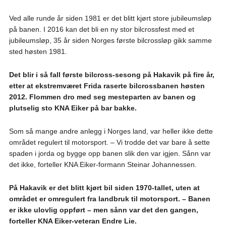
Ved alle runde år siden 1981 er det blitt kjørt store jubileumsløp
på banen. I 2016 kan det bli en ny stor bilcrossfest med et
jubileumsløp, 35 år siden Norges første bilcrossløp gikk samme
sted høsten 1981.
Det blir i så fall første bilcross-sesong på Hakavik på fire år,
etter at ekstremværet Frida raserte bilcrossbanen høsten
2012. Flommen dro med seg mesteparten av banen og
plutselig sto KNA Eiker på bar bakke.
Som så mange andre anlegg i Norges land, var heller ikke dette
området regulert til motorsport. – Vi trodde det var bare å sette
spaden i jorda og bygge opp banen slik den var igjen. Sånn var
det ikke, forteller KNA Eiker-formann Steinar Johannessen.
På Hakavik er det blitt kjørt bil siden 1970-tallet, uten at
området er omregulert fra landbruk til motorsport. – Banen
er ikke ulovlig oppført – men sånn var det den gangen,
forteller KNA Eiker-veteran Endre Lie.