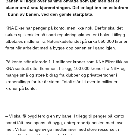
Banen vil ligge over samme område som før, men det er
planer om å snu kjøreretningen. Det er lagt inn en velodrom
i bunn av banen, ved den gamle startplata.
KNA Eiker har penger på konto, men ikke nok. Derfor skal det
søkes spillemidler så snart reguleringsplanen er i boks. I tillegg
utbetales midlene fra Naturskadefondet på cirka 850.000 kroner
først når arbeidet med å bygge opp banen er i gang igjen.
På konto står allerede 1.1 millioner kroner som KNA Eiker fikk av
KNA sentralt etter flommen. I tillegg 100.000 kroner fra NBF, og
mange små og store bidrag fra klubber og privatpersoner i
kronerullinga for tre år siden. Totalt står litt over to millioner
kroner på konto.
– Vi skal få bygd ferdig en ny bane. I tillegg til penger på konto
har vi fått mye spons på bygg, entreprenørtjenester, med mye
mer. Vi har mange ivrige medlemmer med store ressurser, i