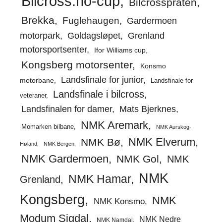
Bilcross.no-cup
Bilcrosspraten
Brekka
Fuglehaugen
Gardermoen
motorpark
Goldagsløpet
Grenland
motorsportsenter
Ifor Williams cup
Kongsberg motorsenter
Konsmo
Landsfinale for junior
motorbane
Landsfinale for
Landsfinale i bilcross
veteraner
Landsfinalen for damer
Mats Bjerknes
NMK Aremark
Momarken bilbane
NMK Aurskog-
NMK Elverum
NMK Bø
Høland
NMK Bergen
NMK Gardermoen
NMK Gol
NMK
NMK
NMK Hamar
Grenland
Kongsberg
NMK
NMK Konsmo
Modum Sigdal
NMK Nedre
NMK Namdal