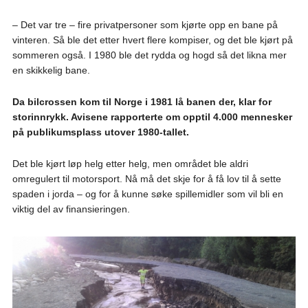
– Det var tre – fire privatpersoner som kjørte opp en bane på
vinteren. Så ble det etter hvert flere kompiser, og det ble kjørt på
sommeren også. I 1980 ble det rydda og hogd så det likna mer
en skikkelig bane.
Da bilcrossen kom til Norge i 1981 lå banen der, klar for
storinnrykk. Avisene rapporterte om opptil 4.000 mennesker
på publikumsplass utover 1980-tallet.
Det ble kjørt løp helg etter helg, men området ble aldri
omregulert til motorsport. Nå må det skje for å få lov til å sette
spaden i jorda – og for å kunne søke spillemidler som vil bli en
viktig del av finansieringen.