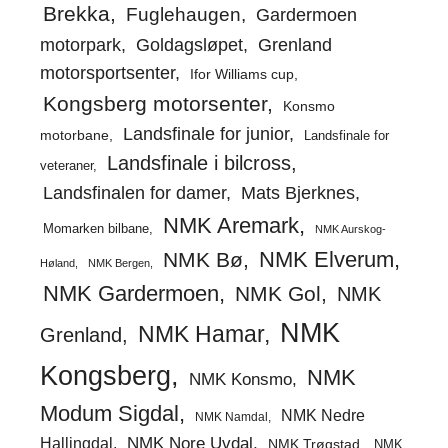
Brekka
Fuglehaugen
Gardermoen
motorpark
Goldagsløpet
Grenland
motorsportsenter
Ifor Williams cup
Kongsberg motorsenter
Konsmo
Landsfinale for junior
motorbane
Landsfinale for
Landsfinale i bilcross
veteraner
Landsfinalen for damer
Mats Bjerknes
NMK Aremark
Momarken bilbane
NMK Aurskog-
NMK Elverum
NMK Bø
Høland
NMK Bergen
NMK Gardermoen
NMK Gol
NMK
NMK
NMK Hamar
Grenland
Kongsberg
NMK
NMK Konsmo
Modum Sigdal
NMK Nedre
NMK Namdal
Hallingdal
NMK Nore Uvdal
NMK Trøgstad
NMK