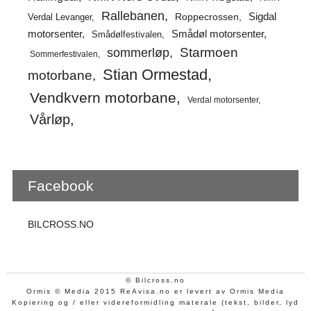
Rallebanen
Sigdal
Verdal Levanger
Roppecrossen
Smådøl motorsenter
motorsenter
Smådølfestivalen
Starmoen
sommerløp
Sommerfestivalen
Stian Ormestad
motorbane
Vendkvern motorbane
Verdal motorsenter
Vårløp
Facebook
BILCROSS.NO
© Bilcross.no
Ormis © Media 2015 ReAvisa.no er levert av Ormis Media
Kopiering og / eller videreformidling materale (tekst, bilder, lyd