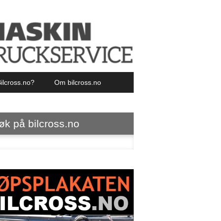
ilcross.no?
Om bilcross.no
øk på bilcross.no
ter: