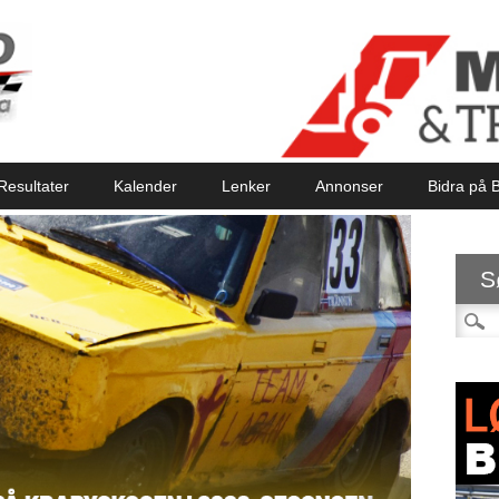
Resultater
Kalender
Lenker
Annonser
Bidra på B
S
Søk et