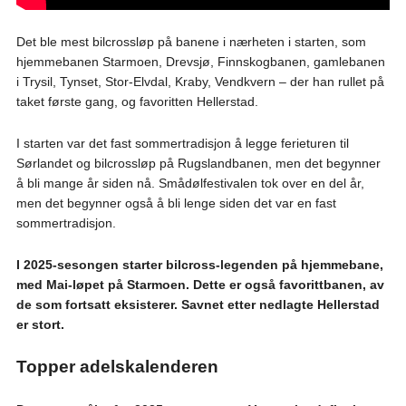
Det ble mest bilcrossløp på banene i nærheten i starten, som
hjemmebanen Starmoen, Drevsjø, Finnskogbanen, gamlebanen
i Trysil, Tynset, Stor-Elvdal, Kraby, Vendkvern – der han rullet på
taket første gang, og favoritten Hellerstad.
I starten var det fast sommertradisjon å legge ferieturen til
Sørlandet og bilcrossløp på Rugslandbanen, men det begynner
å bli mange år siden nå. Smådølfestivalen tok over en del år,
men det begynner også å bli lenge siden det var en fast
sommertradisjon.
I 2025-sesongen starter bilcross-legenden på hjemmebane,
med Mai-løpet på Starmoen. Dette er også favorittbanen, av
de som fortsatt eksisterer. Savnet etter nedlagte Hellerstad
er stort.
Topper adelskalenderen