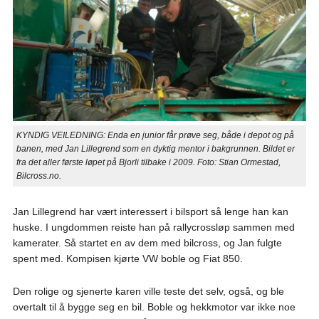
KYNDIG VEILEDNING: Enda en junior får prøve seg, både i depot og på
banen, med Jan Lillegrend som en dyktig mentor i bakgrunnen. Bildet er
fra det aller første løpet på Bjorli tilbake i 2009. Foto: Stian Ormestad,
Bilcross.no.
Jan Lillegrend har vært interessert i bilsport så lenge han kan
huske. I ungdommen reiste han på rallycrossløp sammen med
kamerater. Så startet en av dem med bilcross, og Jan fulgte
spent med. Kompisen kjørte VW boble og Fiat 850.
Den rolige og sjenerte karen ville teste det selv, også, og ble
overtalt til å bygge seg en bil. Boble og hekkmotor var ikke noe