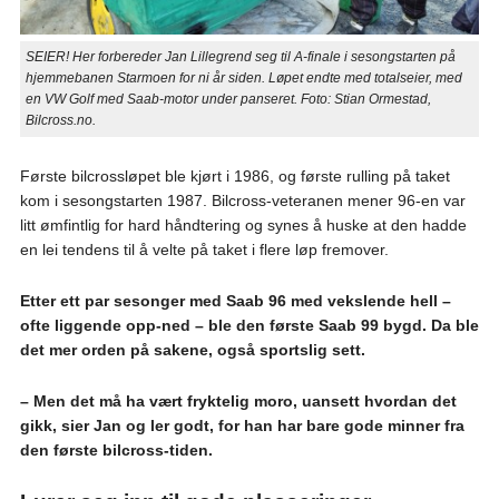
SEIER! Her forbereder Jan Lillegrend seg til A-finale i sesongstarten på
hjemmebanen Starmoen for ni år siden. Løpet endte med totalseier, med
en VW Golf med Saab-motor under panseret. Foto: Stian Ormestad,
Bilcross.no.
Første bilcrossløpet ble kjørt i 1986, og første rulling på taket
kom i sesongstarten 1987. Bilcross-veteranen mener 96-en var
litt ømfintlig for hard håndtering og synes å huske at den hadde
en lei tendens til å velte på taket i flere løp fremover.
Etter ett par sesonger med Saab 96 med vekslende hell –
ofte liggende opp-ned – ble den første Saab 99 bygd. Da ble
det mer orden på sakene, også sportslig sett.
– Men det må ha vært fryktelig moro, uansett hvordan det
gikk, sier Jan og ler godt, for han har bare gode minner fra
den første bilcross-tiden.