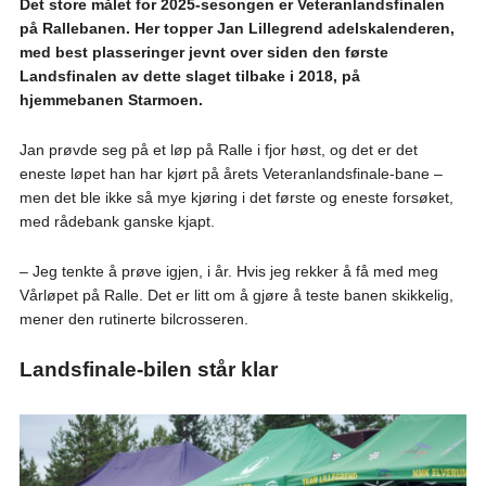
Det store målet for 2025-sesongen er Veteranlandsfinalen
på Rallebanen. Her topper Jan Lillegrend adelskalenderen,
med best plasseringer jevnt over siden den første
Landsfinalen av dette slaget tilbake i 2018, på
hjemmebanen Starmoen.
Jan prøvde seg på et løp på Ralle i fjor høst, og det er det
eneste løpet han har kjørt på årets Veteranlandsfinale-bane –
men det ble ikke så mye kjøring i det første og eneste forsøket,
med rådebank ganske kjapt.
– Jeg tenkte å prøve igjen, i år. Hvis jeg rekker å få med meg
Vårløpet på Ralle. Det er litt om å gjøre å teste banen skikkelig,
mener den rutinerte bilcrosseren.
Landsfinale-bilen står klar