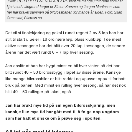
JUNIORER I LILLEGREND-FARGER: Blant de mange juniorene som har
kjørt med Lillegrend-farger er Simen Korsmo og Jørgen Martinsen, som
her har braket sammen på bilcrossbanen for mange år siden. Foto: Stian
Ormestad, Bilcross.no.
Det vil si finalekjøring og pokal i rundt regnet 2 av 3 løp han har
stilt til start i. Seier i 18 ordinære løp, pluss klubbløp. I de mest
aktive sesongene har det blitt over 20 løp i sesongen, de senere
årene har det vært rundt 6 – 7 løp hver sesong.
Jan anslår at han har bygd minst en bil hver vinter, så det har
blitt rundt 40 – 50 bilcrossbygg i løpet av disse årene. Kanskje
like mange bilcrossbiler er blitt reddet og «pusset opp» til fortsatt
bruk på banen. Med minst en rulling hver sesong, så har det nok
blitt 40 – 50 rullinger på taket, også.
Jan har brukt mye tid på sin egen bilcrosskjøring, men
kanskje like mye tid har gått med til å følge opp ungdom
som har hatt et ønske om å prøve seg i sporten.
All tid går med til bilcross