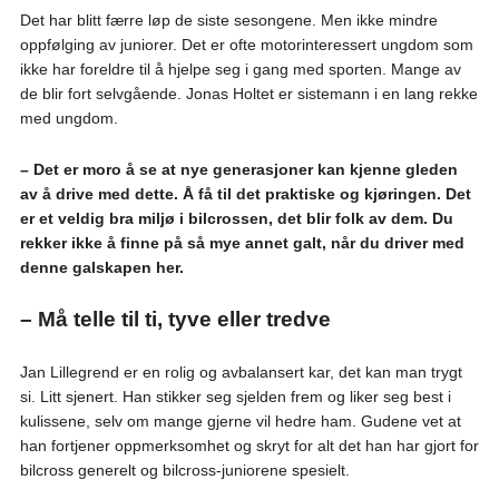
Det har blitt færre løp de siste sesongene. Men ikke mindre
oppfølging av juniorer. Det er ofte motorinteressert ungdom som
ikke har foreldre til å hjelpe seg i gang med sporten. Mange av
de blir fort selvgående. Jonas Holtet er sistemann i en lang rekke
med ungdom.
– Det er moro å se at nye generasjoner kan kjenne gleden
av å drive med dette. Å få til det praktiske og kjøringen. Det
er et veldig bra miljø i bilcrossen, det blir folk av dem. Du
rekker ikke å finne på så mye annet galt, når du driver med
denne galskapen her.
– Må telle til ti, tyve eller tredve
Jan Lillegrend er en rolig og avbalansert kar, det kan man trygt
si. Litt sjenert. Han stikker seg sjelden frem og liker seg best i
kulissene, selv om mange gjerne vil hedre ham. Gudene vet at
han fortjener oppmerksomhet og skryt for alt det han har gjort for
bilcross generelt og bilcross-juniorene spesielt.