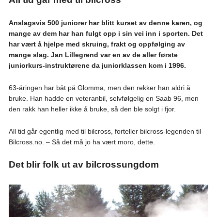
Anslagsvis 500 juniorer har blitt kurset av denne karen, og
mange av dem har han fulgt opp i sin vei inn i sporten. Det
har vært å hjelpe med skruing, frakt og oppfølging av
mange slag. Jan Lillegrend var en av de aller første
juniorkurs-instruktørene da juniorklassen kom i 1996.
63-åringen har båt på Glomma, men den rekker han aldri å
bruke. Han hadde en veteranbil, selvfølgelig en Saab 96, men
den rakk han heller ikke å bruke, så den ble solgt i fjor.
All tid går egentlig med til bilcross, forteller bilcross-legenden til
Bilcross.no. – Så det må jo ha vært moro, dette.
Det blir folk ut av bilcrossungdom