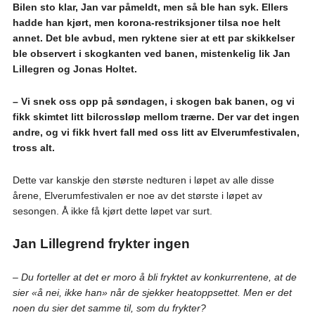
Bilen sto klar, Jan var påmeldt, men så ble han syk. Ellers
hadde han kjørt, men korona-restriksjoner tilsa noe helt
annet. Det ble avbud, men ryktene sier at ett par skikkelser
ble observert i skogkanten ved banen, mistenkelig lik Jan
Lillegren og Jonas Holtet.
– Vi snek oss opp på søndagen, i skogen bak banen, og vi
fikk skimtet litt bilcrossløp mellom trærne. Der var det ingen
andre, og vi fikk hvert fall med oss litt av Elverumfestivalen,
tross alt.
Dette var kanskje den største nedturen i løpet av alle disse
årene, Elverumfestivalen er noe av det største i løpet av
sesongen. Å ikke få kjørt dette løpet var surt.
Jan Lillegrend frykter ingen
– Du forteller at det er moro å bli fryktet av konkurrentene, at de
sier «å nei, ikke han» når de sjekker heatoppsettet. Men er det
noen du sier det samme til, som du frykter?