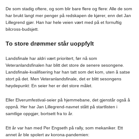
De som stadig oftere, og som blir bare flere og flere: Alle de som
har brukt langt mer penger på redskapen de kjører, enn det Jan
Lillegrend gjør. Han har hele veien vært med på et fornuftig
bilcross-budsjett.
To store drømmer står uoppfylt
Landsfinale har aldri vært prioritert, før nå som
Veteranlandsfinalen har blitt det store de senere sesongene.
Landsfinale-kvalifisering har han tatt som det kom, uten å satse
stort på det. Men Veteranlandsfinale, det er blitt sesongens
høydepunkt: En seier her er det store målet.
Eller Elverumfestival-seier på hjemmebane, det gjenstår også å
oppnå. Her har Jan Lillegrend-navnet stått på startlisten i
samtlige oppgjør, bortsett fra to år.
Ett år var han med Per Engseth på rally, som mekaniker. Ett
annet år ble spolert av korona-pandemien: