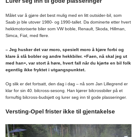
Lurer seg inn til gode plasseringer
Målet var å gjøre det best mulig med en litt outsider-bil, som
Saab jo ble utover 1980- og 1990-tallet. Da dominerte etter hvert
hekkmotoriserte biler som VW boble, Renault, Skoda, Hillman,
Simca, Fiat, med flere.
– Jeg husker det var moro, spesielt moro å kjøre forbi og
klare å slå bobler og andre hekkbiler. «Faen, nå skal jeg ut
med han», var stort å høre, hvert fall når du kjørte en bil folk
egentlig ikke fryktet i utgangspunktet.
Og slik er det fortsatt, den dag i dag – nå som Jan Lillegrend er
klar for sin 40. bilcross-sesong. Han kjører bilcrossbiler på et
fornuftig bilcross-budsjett og lurer seg inn til gode plasseringer.
Versting-Opel frister ikke til gjentakelse