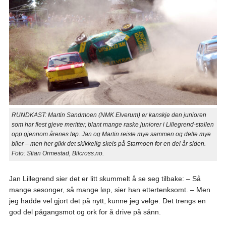
RUNDKAST: Martin Sandmoen (NMK Elverum) er kanskje den junioren
som har flest gjeve meritter, blant mange raske juniorer i Lillegrend-stallen
opp gjennom årenes løp. Jan og Martin reiste mye sammen og delte mye
biler – men her gikk det skikkelig skeis på Starmoen for en del år siden.
Foto: Stian Ormestad, Bilcross.no.
Jan Lillegrend sier det er litt skummelt å se seg tilbake: – Så
mange sesonger, så mange løp, sier han ettertenksomt. – Men
jeg hadde vel gjort det på nytt, kunne jeg velge. Det trengs en
god del pågangsmot og ork for å drive på sånn.