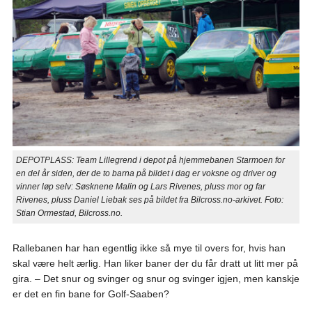
DEPOTPLASS: Team Lillegrend i depot på hjemmebanen Starmoen for
en del år siden, der de to barna på bildet i dag er voksne og driver og
vinner løp selv: Søsknene Malin og Lars Rivenes, pluss mor og far
Rivenes, pluss Daniel Liebak ses på bildet fra Bilcross.no-arkivet. Foto:
Stian Ormestad, Bilcross.no.
Rallebanen har han egentlig ikke så mye til overs for, hvis han
skal være helt ærlig. Han liker baner der du får dratt ut litt mer på
gira. – Det snur og svinger og snur og svinger igjen, men kanskje
er det en fin bane for Golf-Saaben?