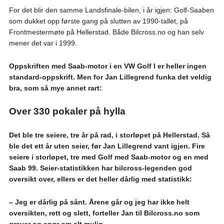
For det blir den samme Landsfinale-bilen, i år igjen: Golf-Saaben
som dukket opp første gang på slutten av 1990-tallet, på
Frontmestermøte på Hellerstad. Både Bilcross.no og han selv
mener det var i 1999.
Oppskriften med Saab-motor i en VW Golf I er heller ingen
standard-oppskrift. Men for Jan Lillegrend funka det veldig
bra, som så mye annet rart:
Over 330 pokaler på hylla
Det ble tre seiere, tre år på rad, i storløpet på Hellerstad. Så
ble det ett år uten seier, før Jan Lillegrend vant igjen. Fire
seiere i storløpet, tre med Golf med Saab-motor og en med
Saab 99. Seier-statistikken har bilcross-legenden god
oversikt over, ellers er det heller dårlig med statistikk:
– Jeg er dårlig på sånt. Årene går og jeg har ikke helt
oversikten, rett og slett, forteller Jan til Bilcross.no som