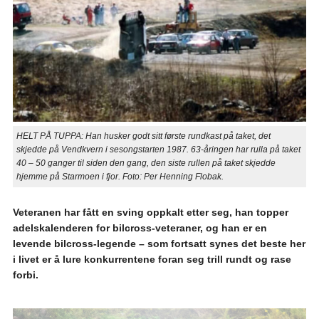
HELT PÅ TUPPA: Han husker godt sitt første rundkast på taket, det
skjedde på Vendkvern i sesongstarten 1987. 63-åringen har rulla på taket
40 – 50 ganger til siden den gang, den siste rullen på taket skjedde
hjemme på Starmoen i fjor. Foto: Per Henning Flobak.
Veteranen har fått en sving oppkalt etter seg, han topper
adelskalenderen for bilcross-veteraner, og han er en
levende bilcross-legende – som fortsatt synes det beste her
i livet er å lure konkurrentene foran seg trill rundt og rase
forbi.