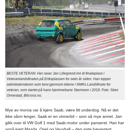
BESTE VETERAN: Her raser Jan Lillegrend inn til finaleplass i
Veteranlandsfinalen på Eriksplassen for seks år siden. Han topper
adelskalenderen som best gjennom tidene i NMKs Landsfinale for
veteran, som startet på hans hjemmebane Starmoen i 2018. Foto: Stian
Ormestad, Bilcross.no.
Mye av moroa var å kjøre Saab, være litt underdog. Nå er det
ikke sånn lenger, Saab er en vinnerbil – som så mye annet. Jan
gikk over til VW Golf 1 med Saab-motor under panseret. Han har
også kjørt Mazda, Opel og Vauxhall – den siste høyrestyrt.