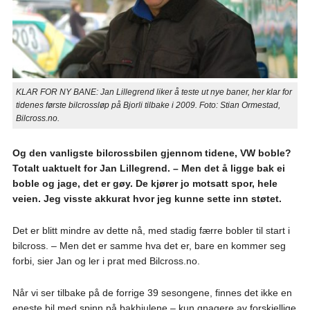
KLAR FOR NY BANE: Jan Lillegrend liker å teste ut nye baner, her klar for
tidenes første bilcrossløp på Bjorli tilbake i 2009. Foto: Stian Ormestad,
Bilcross.no.
Og den vanligste bilcrossbilen gjennom tidene, VW boble?
Totalt uaktuelt for Jan Lillegrend. – Men det å ligge bak ei
boble og jage, det er gøy. De kjører jo motsatt spor, hele
veien. Jeg visste akkurat hvor jeg kunne sette inn støtet.
Det er blitt mindre av dette nå, med stadig færre bobler til start i
bilcross. – Men det er samme hva det er, bare en kommer seg
forbi, sier Jan og ler i prat med Bilcross.no.
Når vi ser tilbake på de forrige 39 sesongene, finnes det ikke en
eneste bil med spinn på bakhjulene – kun gnagere av forskjellige