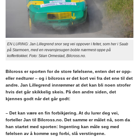
EN LURING: Jan Lillegrend snor seg vei oppover i feltet, som her i Saab
på Starmoen, med en revansjesugen boble nærmest oppe på
koffertlokket. Foto: Stian Ormestad, Bilcross.no.
Bilcross er sporten for de store følelsene, enten det er opp-
eller nedturer – og i bilcross er det kort vei fra det ene til det
andre. Jan Lillegrend innrømmer at det kan bli noen strofer
hvis det går skikkelig skeis. På den andre siden, det
kjennes godt når det går godt:
– Det kan være en fin forbikjøring. At du lurer deg vei,
forteller Jan til Bilcross.no. Det samme er målet nå, som da
han startet med sporten: Ingenting kan måle seg med
følelsen av å komme seg forbi, slå verstingene.