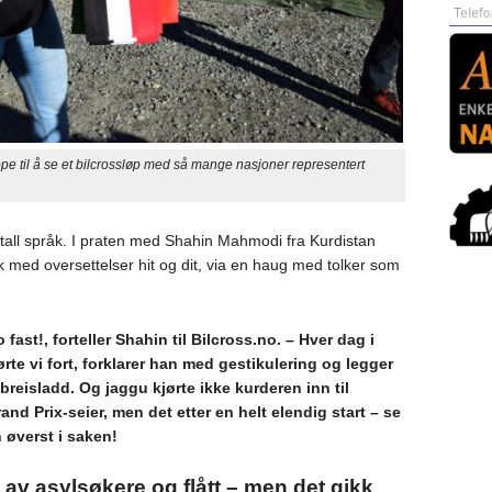
l å se et bilcrossløp med så mange nasjoner representert
antall språk. I praten med Shahin Mahmodi fra Kurdistan
sk med oversettelser hit og dit, via en haug med tolker som
o fast!, forteller Shahin til Bilcross.no. – Hver dag i
rte vi fort, forklarer han med gestikulering og legger
breisladd. Og jaggu kjørte ikke kurderen inn til
nd Prix-seier, men det etter en helt elendig start – se
 øverst i saken!
av asylsøkere og flått – men det gikk