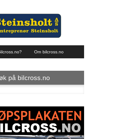
ilcross.no?
Om bilcross.no
øk på bilcross.no
ter: