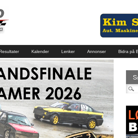
Resultater
Kalender
Lenker
Annonser
Bidra på B
S
Søk et