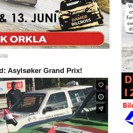
STAD
id: Asylsøker Grand Prix!