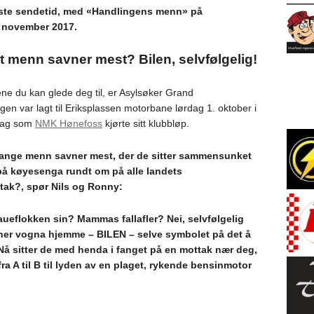
este sendetid, med «Handlingens menn» på
. november 2017.
t menn savner mest? Bilen, selvfølgelig!
ene du kan glede deg til, er Asylsøker Grand
ingen var lagt til Eriksplassen motorbane lørdag 1. oktober i
dag som
NMK Hønefoss
kjørte sitt klubbløp.
mange menn savner mest, der de sitter sammensunket
å køyesenga rundt om på alle landets
tak?, spør Nils og Ronny:
aueflokken sin? Mammas fallafler? Nei, selvfølgelig
ner vogna hjemme – BILEN – selve symbolet på det å
å sitter de med henda i fanget på en mottak nær deg,
fra A til B til lyden av en plaget, rykende bensinmotor