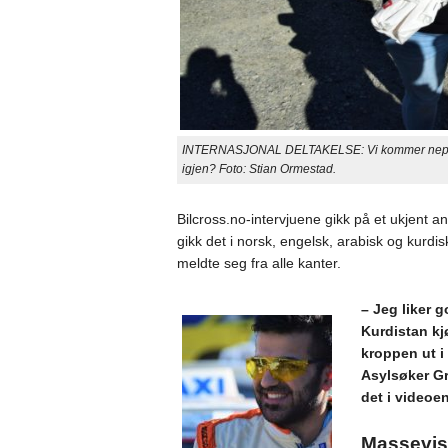
INTERNASJONAL DELTAKELSE: Vi kommer neppe ti
igjen? Foto: Stian Ormestad.
Bilcross.no-intervjuene gikk på et ukjent 
gikk det i norsk, engelsk, arabisk og kurdi
meldte seg fra alle kanter.
– Jeg liker g
Kurdistan kjø
kroppen ut i 
Asylsøker Gra
det i videoen
Massevis 