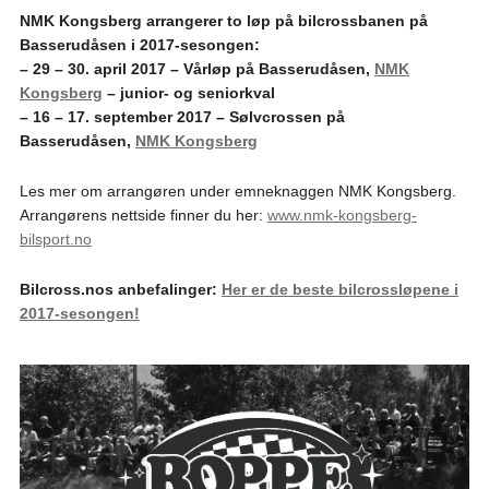
NMK Kongsberg arrangerer to løp på bilcrossbanen på
Basserudåsen i 2017-sesongen:
– 29 – 30. april 2017 – Vårløp på Basserudåsen,
NMK
Kongsberg
– junior- og seniorkval
– 16 – 17. september 2017 – Sølvcrossen på
Basserudåsen,
NMK Kongsberg
Les mer om arrangøren under emneknaggen NMK Kongsberg.
Arrangørens nettside finner du her:
www.nmk-kongsberg-
bilsport.no
Bilcross.nos anbefalinger:
Her er de beste bilcrossløpene i
2017-sesongen!