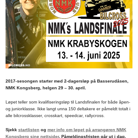
2017-sesongen starter med 2-dagersløp på Basserudåsen,
NMK Kongsberg, helgen 29 – 30. april.
Løpet teller som kvalifiseringsløp til Landsfinalen for både åpen-
og juniorklasse. Ikke langt unna 150 deltakere er påmeldt totalt i
alle bilcrossklasser, crosskart, speedcar, rallycross.
Sjekk
startlisten
og
mer info om løpet på arrangøren NMK
Kongsberg sine nettsider
. Påmeldingsfristen går ut i dag,