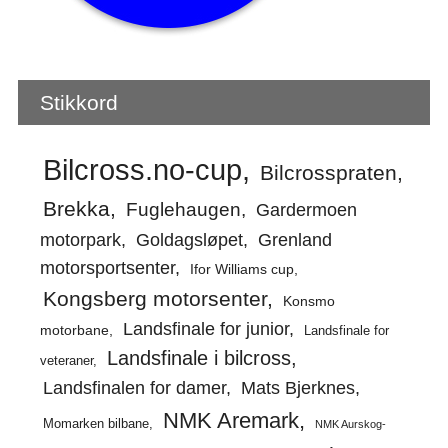
Stikkord
Bilcross.no-cup
Bilcrosspraten
Brekka
Fuglehaugen
Gardermoen
motorpark
Goldagsløpet
Grenland
motorsportsenter
Ifor Williams cup
Kongsberg motorsenter
Konsmo
Landsfinale for junior
motorbane
Landsfinale for
Landsfinale i bilcross
veteraner
Landsfinalen for damer
Mats Bjerknes
NMK Aremark
Momarken bilbane
NMK Aurskog-