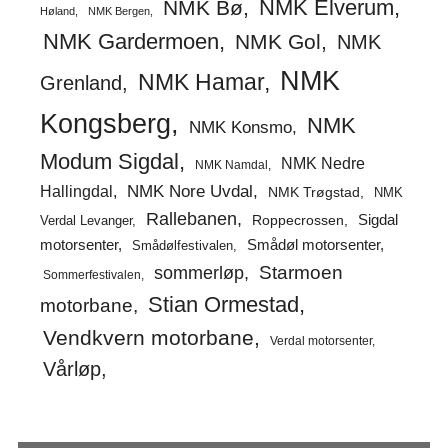
NMK Elverum
NMK Bø
Høland
NMK Bergen
NMK Gardermoen
NMK Gol
NMK
NMK
NMK Hamar
Grenland
Kongsberg
NMK
NMK Konsmo
Modum Sigdal
NMK Nedre
NMK Namdal
Hallingdal
NMK Nore Uvdal
NMK Trøgstad
NMK
Rallebanen
Sigdal
Verdal Levanger
Roppecrossen
Smådøl motorsenter
motorsenter
Smådølfestivalen
Starmoen
sommerløp
Sommerfestivalen
Stian Ormestad
motorbane
Vendkvern motorbane
Verdal motorsenter
Vårløp