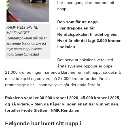
har noen gang klart mer enn ett
napp.
Den som får tre napp
KAMP HELT INN TIL
i vandrepokalen får
MÅLFLAGGET:
Rendalspokalen til odel og eie.
Rendalspokalen går på en
Hvert år blir det lagt 3.000 kroner
krevende bane, og byr på
i pokalen.
mye moro for publikum.
Foto: Stian Ormestad.
Det betyr at pokalens verdi ved
årets syvende oppgjør er oppe i
21.000 kroner. Ingen har enda klart mer enn ett napp, så det må
minst to løp til og en verdi på 27.000 kroner før den får sin
rettmessige eier – sannsynligvis går det enda flere år.
Pokalens verdi er 30.000 kroner i 2020, 45.000 kroner i 2025,
og så videre. – Men da håper vi noen snart har vunnet den,
forteller Frode Sletten i NMK Rendalen.
Følgende har hvert sitt napp i