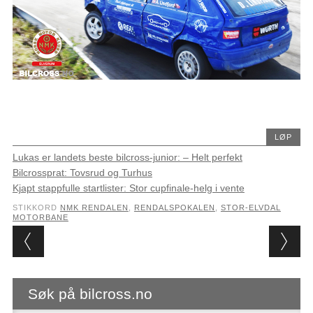
LØP
Lukas er landets beste bilcross-junior: – Helt perfekt
Bilcrossprat: Tovsrud og Turhus
Kjapt stappfulle startlister: Stor cupfinale-helg i vente
STIKKORD
NMK RENDALEN
,
RENDALSPOKALEN
,
STOR-ELVDAL
MOTORBANE
Post navigation
Søk på bilcross.no