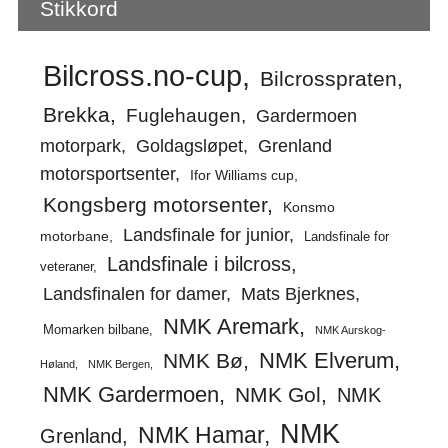
Stikkord
Bilcross.no-cup
Bilcrosspraten
Brekka
Fuglehaugen
Gardermoen
motorpark
Goldagsløpet
Grenland
motorsportsenter
Ifor Williams cup
Kongsberg motorsenter
Konsmo
Landsfinale for junior
motorbane
Landsfinale for
Landsfinale i bilcross
veteraner
Landsfinalen for damer
Mats Bjerknes
NMK Aremark
Momarken bilbane
NMK Aurskog-
NMK Elverum
NMK Bø
Høland
NMK Bergen
NMK Gardermoen
NMK Gol
NMK
NMK
NMK Hamar
Grenland