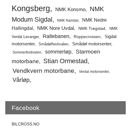
Kongsberg
NMK
NMK Konsmo
Modum Sigdal
NMK Nedre
NMK Namdal
Hallingdal
NMK Nore Uvdal
NMK Trøgstad
NMK
Rallebanen
Sigdal
Verdal Levanger
Roppecrossen
Smådøl motorsenter
motorsenter
Smådølfestivalen
Starmoen
sommerløp
Sommerfestivalen
Stian Ormestad
motorbane
Vendkvern motorbane
Verdal motorsenter
Vårløp
Facebook
BILCROSS.NO