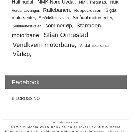
Hallingdal
NMK Nore Uvdal
NMK Trøgstad
NMK
Rallebanen
Sigdal
Verdal Levanger
Roppecrossen
Smådøl motorsenter
motorsenter
Smådølfestivalen
Starmoen
sommerløp
Sommerfestivalen
Stian Ormestad
motorbane
Vendkvern motorbane
Verdal motorsenter
Vårløp
Facebook
BILCROSS.NO
© Bilcross.no
Ormis © Media 2015 ReAvisa.no er levert av Ormis Media
Kopiering og / eller videreformidling materale (tekst, bilder, lyd