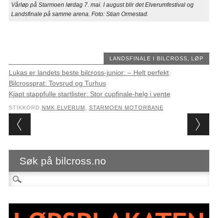
Vårløp på Starmoen lørdag 7. mai. I august blir det Elverumfestival og
Landsfinale på samme arena. Foto: Stian Ormestad.
LANDSFINALE I BILCROSS
,
LØP
Lukas er landets beste bilcross-junior: – Helt perfekt
Bilcrossprat: Tovsrud og Turhus
Kjapt stappfulle startlister: Stor cupfinale-helg i vente
STIKKORD
NMK ELVERUM
,
STARMOEN MOTORBANE
Post navigation
Søk på bilcross.no
Søk etter: