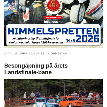
DATO:
26. APRIL 2016
AV
STIAN ORMESTAD
Sesongåpning på årets
Landsfinale-bane