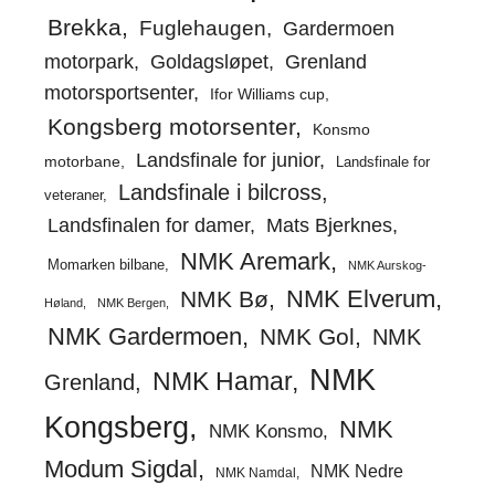
Brekka
Fuglehaugen
Gardermoen
motorpark
Goldagsløpet
Grenland
motorsportsenter
Ifor Williams cup
Kongsberg motorsenter
Konsmo
Landsfinale for junior
motorbane
Landsfinale for
Landsfinale i bilcross
veteraner
Landsfinalen for damer
Mats Bjerknes
NMK Aremark
Momarken bilbane
NMK Aurskog-
NMK Elverum
NMK Bø
Høland
NMK Bergen
NMK Gardermoen
NMK Gol
NMK
NMK
NMK Hamar
Grenland
Kongsberg
NMK
NMK Konsmo
Modum Sigdal
NMK Nedre
NMK Namdal