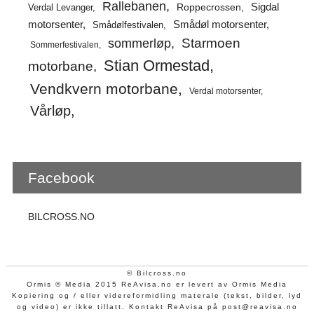
Rallebanen
Sigdal
Verdal Levanger
Roppecrossen
Smådøl motorsenter
motorsenter
Smådølfestivalen
Starmoen
sommerløp
Sommerfestivalen
Stian Ormestad
motorbane
Vendkvern motorbane
Verdal motorsenter
Vårløp
Facebook
BILCROSS.NO
© Bilcross.no
Ormis © Media 2015 ReAvisa.no er levert av Ormis Media
Kopiering og / eller videreformidling materale (tekst, bilder, lyd
og video) er ikke tillatt. Kontakt ReAvisa på post@reavisa.no