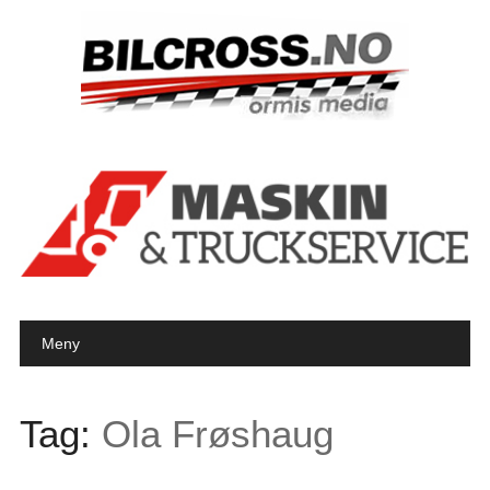
Main menu
Skip to content
Meny
Tag:
Ola Frøshaug