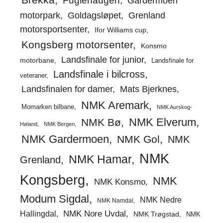
Fuglehaugen
Gardermoen
motorpark
Goldagsløpet
Grenland
motorsportsenter
Ifor Williams cup
Kongsberg motorsenter
Konsmo
Landsfinale for junior
motorbane
Landsfinale for
Landsfinale i bilcross
veteraner
Landsfinalen for damer
Mats Bjerknes
NMK Aremark
Momarken bilbane
NMK Aurskog-
NMK Elverum
NMK Bø
Høland
NMK Bergen
NMK Gardermoen
NMK Gol
NMK
NMK
NMK Hamar
Grenland
Kongsberg
NMK
NMK Konsmo
Modum Sigdal
NMK Nedre
NMK Namdal
Hallingdal
NMK Nore Uvdal
NMK Trøgstad
NMK