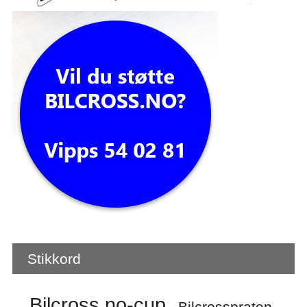
Stikkord
Bilcross.no-cup
Bilcrosspraten