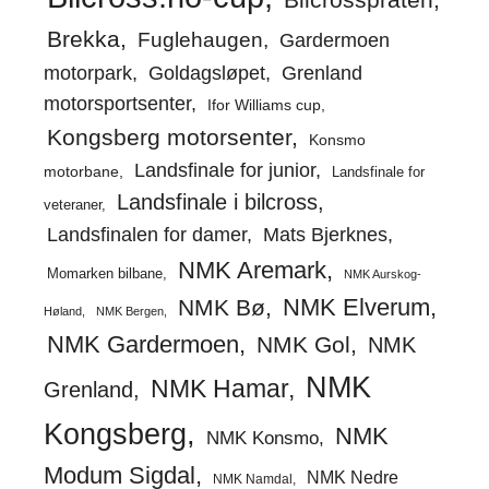
Brekka
Fuglehaugen
Gardermoen
motorpark
Goldagsløpet
Grenland
motorsportsenter
Ifor Williams cup
Kongsberg motorsenter
Konsmo
Landsfinale for junior
motorbane
Landsfinale for
Landsfinale i bilcross
veteraner
Landsfinalen for damer
Mats Bjerknes
NMK Aremark
Momarken bilbane
NMK Aurskog-
NMK Elverum
NMK Bø
Høland
NMK Bergen
NMK Gardermoen
NMK Gol
NMK
NMK
NMK Hamar
Grenland
Kongsberg
NMK
NMK Konsmo
Modum Sigdal
NMK Nedre
NMK Namdal