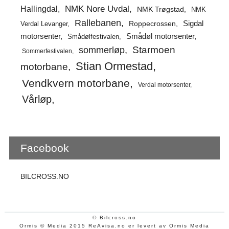
Hallingdal
NMK Nore Uvdal
NMK Trøgstad
NMK
Rallebanen
Sigdal
Verdal Levanger
Roppecrossen
Smådøl motorsenter
motorsenter
Smådølfestivalen
Starmoen
sommerløp
Sommerfestivalen
Stian Ormestad
motorbane
Vendkvern motorbane
Verdal motorsenter
Vårløp
Facebook
BILCROSS.NO
© Bilcross.no
Ormis © Media 2015 ReAvisa.no er levert av Ormis Media