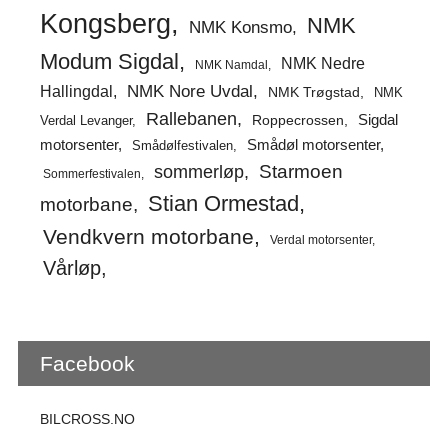
Kongsberg
NMK
NMK Konsmo
Modum Sigdal
NMK Nedre
NMK Namdal
Hallingdal
NMK Nore Uvdal
NMK Trøgstad
NMK
Rallebanen
Sigdal
Verdal Levanger
Roppecrossen
Smådøl motorsenter
motorsenter
Smådølfestivalen
Starmoen
sommerløp
Sommerfestivalen
Stian Ormestad
motorbane
Vendkvern motorbane
Verdal motorsenter
Vårløp
Facebook
BILCROSS.NO