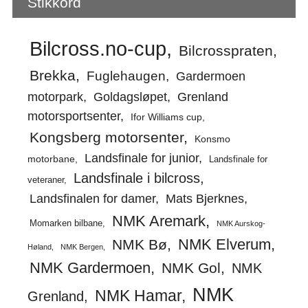
Stikkord
Bilcross.no-cup
Bilcrosspraten
Brekka
Fuglehaugen
Gardermoen
motorpark
Goldagsløpet
Grenland
motorsportsenter
Ifor Williams cup
Kongsberg motorsenter
Konsmo
Landsfinale for junior
motorbane
Landsfinale for
Landsfinale i bilcross
veteraner
Landsfinalen for damer
Mats Bjerknes
NMK Aremark
Momarken bilbane
NMK Aurskog-
NMK Elverum
NMK Bø
Høland
NMK Bergen
NMK Gardermoen
NMK Gol
NMK
NMK
NMK Hamar
Grenland