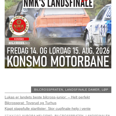
BILCROSSPRATEN
,
LANDSFINALE DAMER
,
LØP
Lukas er landets beste bilcross-junior: – Helt perfekt
Bilcrossprat: Tovsrud og Turhus
Kjapt stappfulle startlister: Stor cupfinale-helg i vente
STIKKORD
AURORA HELGEMO
,
BILCROSSPRATEN
,
LANDSFINALEN