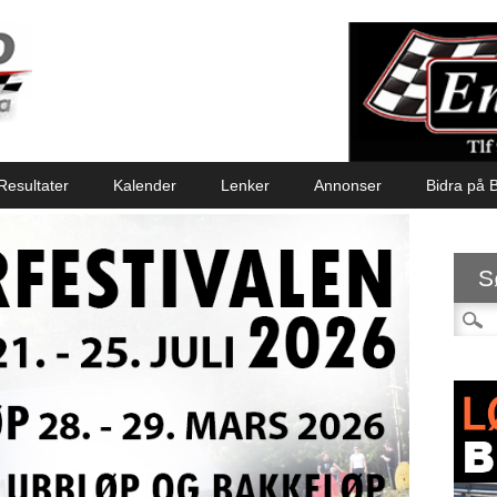
Resultater
Kalender
Lenker
Annonser
Bidra på B
S
Søk et