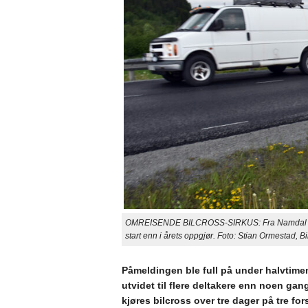
OMREISENDE BILCROSS-SIRKUS: Fra Namdal til Hell e
start enn i årets oppgjør. Foto: Stian Ormestad, Bi
Påmeldingen ble full på under halvtimen,
utvidet til flere deltakere enn noen gang. 
kjøres bilcross over tre dager på tre for