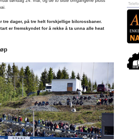
erdal søndag 24. mai, og de to siste omgangene pluss
ai.
 tre dager, på tre helt forskjellige bilcrossbaner.
start er fremskyndet for å rekke å ta unna alle heat
løp