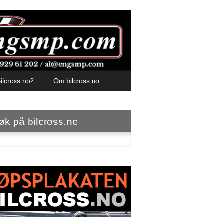
ilcross.no?
Om bilcross.no
øk på bilcross.no
ter: