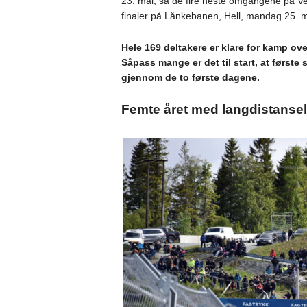
23. mai, så de fire neste omgangene på V
finaler på Lånkebanen, Hell, mandag 25. m
Hele 169 deltakere er klare for kamp over
Såpass mange er det til start, at første 
gjennom de to første dagene.
Femte året med langdistanse