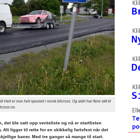
r noe helt spesielt i norsk bilcross. Og aldri har flere stilt til
lcross.no.
 det ble satt opp venteliste og nå er startlisten
Alt ligger til rette for en skikkelig fartsfest når det
skjellige baner. Med tre ganger så mange til start.