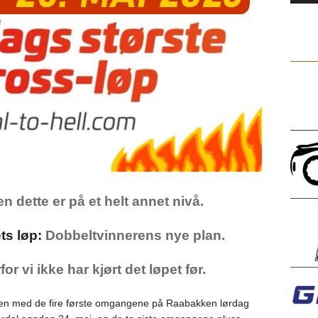
en dette er på et helt annet nivå.
ts løp:
Dobbeltvinnerens nye plan.
or vi ikke har kjørt det løpet før.
elgen med de fire første omgangene på Raabakken lørdag