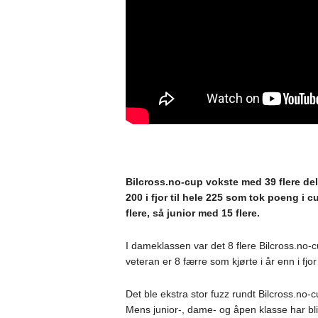
Bilcross.no-cup vokste med 39 flere deltak
200 i fjor til hele 225 som tok poeng i c
flere, så junior med 15 flere.
I dameklassen var det 8 flere Bilcross.no-c
veteran er 8 færre som kjørte i år enn i fj
Det ble ekstra stor fuzz rundt Bilcross.no-c
Mens junior-, dame- og åpen klasse har blitt