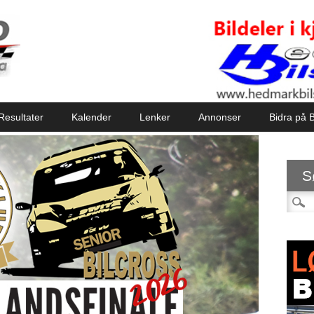
Resultater
Kalender
Lenker
Annonser
Bidra på B
S
Søk et