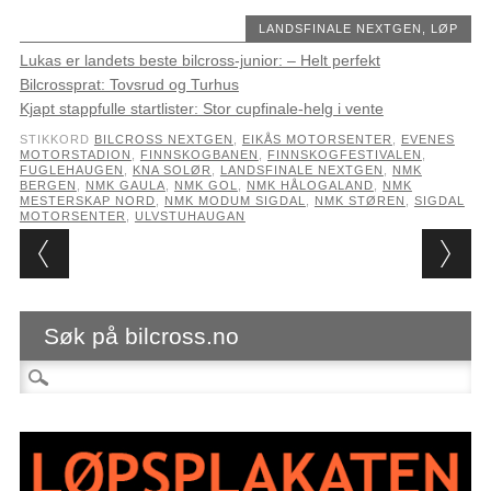
LANDSFINALE NEXTGEN
,
LØP
Lukas er landets beste bilcross-junior: – Helt perfekt
Bilcrossprat: Tovsrud og Turhus
Kjapt stappfulle startlister: Stor cupfinale-helg i vente
STIKKORD
BILCROSS NEXTGEN
,
EIKÅS MOTORSENTER
,
EVENES
MOTORSTADION
,
FINNSKOGBANEN
,
FINNSKOGFESTIVALEN
,
FUGLEHAUGEN
,
KNA SOLØR
,
LANDSFINALE NEXTGEN
,
NMK
BERGEN
,
NMK GAULA
,
NMK GOL
,
NMK HÅLOGALAND
,
NMK
MESTERSKAP NORD
,
NMK MODUM SIGDAL
,
NMK STØREN
,
SIGDAL
MOTORSENTER
,
ULVSTUHAUGAN
Post navigation
Søk på bilcross.no
Søk etter: