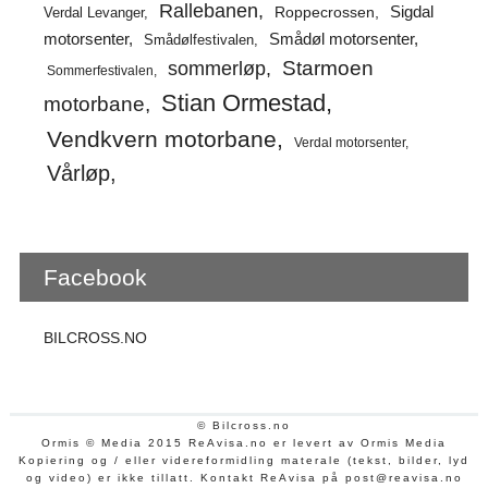
Rallebanen
Sigdal
Verdal Levanger
Roppecrossen
Smådøl motorsenter
motorsenter
Smådølfestivalen
Starmoen
sommerløp
Sommerfestivalen
Stian Ormestad
motorbane
Vendkvern motorbane
Verdal motorsenter
Vårløp
Facebook
BILCROSS.NO
© Bilcross.no
Ormis © Media 2015 ReAvisa.no er levert av Ormis Media
Kopiering og / eller videreformidling materale (tekst, bilder, lyd
og video) er ikke tillatt. Kontakt ReAvisa på post@reavisa.no