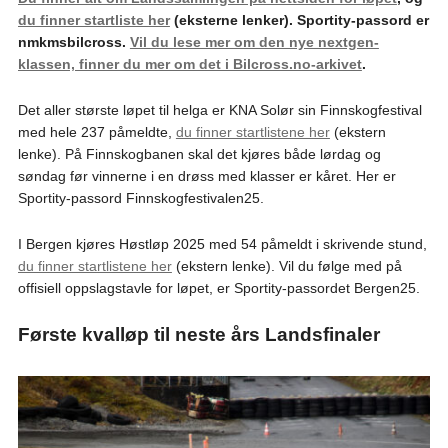
du finner startliste her
(eksterne lenker). Sportity-passord er
nmkmsbilcross.
Vil du lese mer om den nye nextgen-
klassen, finner du mer om det i Bilcross.no-arkivet
.
Det aller største løpet til helga er KNA Solør sin Finnskogfestival
med hele 237 påmeldte,
du finner startlistene her
(ekstern
lenke). På Finnskogbanen skal det kjøres både lørdag og
søndag før vinnerne i en drøss med klasser er kåret. Her er
Sportity-passord Finnskogfestivalen25.
I Bergen kjøres Høstløp 2025 med 54 påmeldt i skrivende stund,
du finner startlistene her
(ekstern lenke). Vil du følge med på
offisiell oppslagstavle for løpet, er Sportity-passordet Bergen25.
Første kvalløp til neste års Landsfinaler