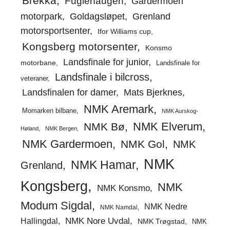
Brekka
Fuglehaugen
Gardermoen
motorpark
Goldagsløpet
Grenland
motorsportsenter
Ifor Williams cup
Kongsberg motorsenter
Konsmo
Landsfinale for junior
motorbane
Landsfinale for
Landsfinale i bilcross
veteraner
Landsfinalen for damer
Mats Bjerknes
NMK Aremark
Momarken bilbane
NMK Aurskog-
NMK Elverum
NMK Bø
Høland
NMK Bergen
NMK Gardermoen
NMK Gol
NMK
NMK
NMK Hamar
Grenland
Kongsberg
NMK
NMK Konsmo
Modum Sigdal
NMK Nedre
NMK Namdal
Hallingdal
NMK Nore Uvdal
NMK Trøgstad
NMK