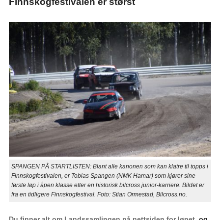
Finnskogfestivalen er størst
SPANGEN PÅ STARTLISTEN: Blant alle kanonen som kan klatre til topps i
Finnskogfestivalen, er Tobias Spangen (NMK Hamar) som kjører sine
første løp i åpen klasse etter en historisk bilcross junior-karriere. Bildet er
fra en tidligere Finnskogfestival. Foto: Stian Ormestad, Bilcross.no.
Du finner alt om Landssamlingen på nettsiden for løpet
, og