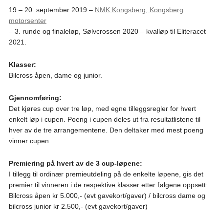
19 – 20. september 2019 –
NMK Kongsberg, Kongsberg
motorsenter
– 3. runde og finaleløp, Sølvcrossen 2020 – kvalløp til Eliteracet
2021.
Klasser:
Bilcross åpen, dame og junior.
Gjennomføring:
Det kjøres cup over tre løp, med egne tilleggsregler for hvert
enkelt løp i cupen. Poeng i cupen deles ut fra resultatlistene til
hver av de tre arrangementene. Den deltaker med mest poeng
vinner cupen.
Premiering på hvert av de 3 cup-løpene:
I tillegg til ordinær premieutdeling på de enkelte løpene, gis det
premier til vinneren i de respektive klasser etter følgene oppsett:
Bilcross åpen kr 5.000,- (evt gavekort/gaver) / bilcross dame og
bilcross junior kr 2.500,- (evt gavekort/gaver)