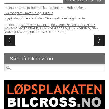
BILCROSS.NO-CUP
,
LØP
Lukas er landets beste bilcross-junior: – Helt perfekt
Bilcrossprat: Tovsrud og Turhus
Kjapt stappfulle startlister: Stor cupfinale-helg i vente
STIKKORD
BILCROSS.NO-CUP
,
KONGSBERG MOTORSENTER
,
KONSMO MOTORBANE
,
NMK KONGSBERG
,
NMK KONSMO
,
NMK
MODUM SIGDAL
,
SIGDAL MOTORSENTER
Post navigation
Søk på bilcross.no
Søk etter: