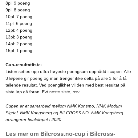
8pl: 9 poeng
9pl: 8 poeng
10pl: 7 poeng
11pl: 6 poeng
12pl: 4 poeng
13pl: 3 poeng
14pl: 2 poeng
15pl: 1 poeng
Cup-resultatliste:
Listen settes opp utfra høyeste poengsum oppnådd i cupen. Alle
3 løpene gir poeng og man trenger ikke delta på alle 3 for å få
tellende resultat. Ved poenglikhet vil den med best resultat på
siste løp gå foran. Evt neste siste, osv.
Cupen er et samarbeid mellom NMK Konsmo, NMK Modum
Sigdal, NMK Kongsberg og BILCROSS.NO. NMK Kongsberg
arrangerer finaleløpet i 2020.
Les mer om Bilcross.no-cup i Bilcross-