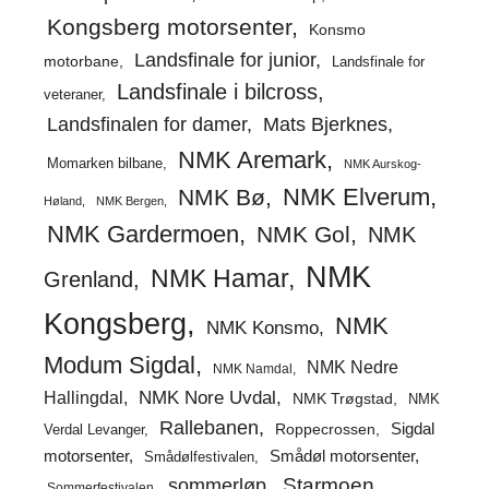
Kongsberg motorsenter
Konsmo
Landsfinale for junior
motorbane
Landsfinale for
Landsfinale i bilcross
veteraner
Landsfinalen for damer
Mats Bjerknes
NMK Aremark
Momarken bilbane
NMK Aurskog-
NMK Elverum
NMK Bø
Høland
NMK Bergen
NMK Gardermoen
NMK Gol
NMK
NMK
NMK Hamar
Grenland
Kongsberg
NMK
NMK Konsmo
Modum Sigdal
NMK Nedre
NMK Namdal
Hallingdal
NMK Nore Uvdal
NMK Trøgstad
NMK
Rallebanen
Sigdal
Verdal Levanger
Roppecrossen
Smådøl motorsenter
motorsenter
Smådølfestivalen
Starmoen
sommerløp
Sommerfestivalen