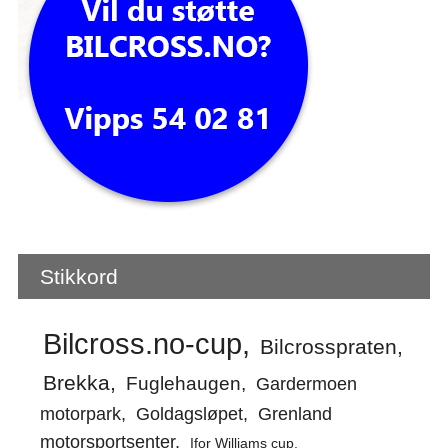
Stikkord
Bilcross.no-cup
Bilcrosspraten
Brekka
Fuglehaugen
Gardermoen
motorpark
Goldagsløpet
Grenland
motorsportsenter
Ifor Williams cup