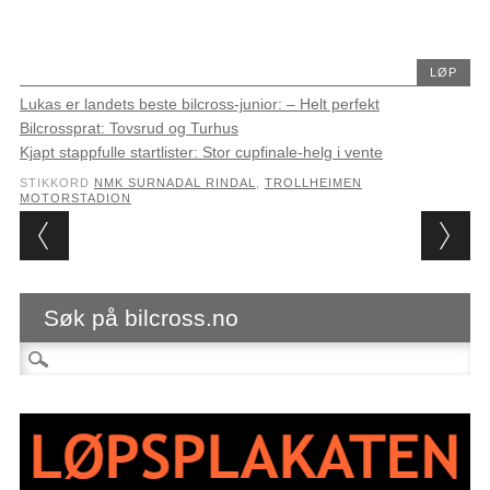
LØP
Lukas er landets beste bilcross-junior: – Helt perfekt
Bilcrossprat: Tovsrud og Turhus
Kjapt stappfulle startlister: Stor cupfinale-helg i vente
STIKKORD
NMK SURNADAL RINDAL
,
TROLLHEIMEN
MOTORSTADION
Post navigation
Søk på bilcross.no
Søk etter: