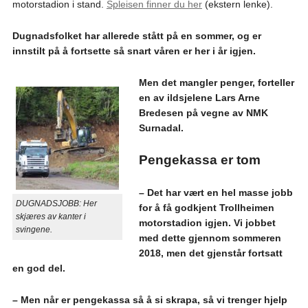
motorstadion i stand.
Spleisen finner du her
(ekstern lenke).
Dugnadsfolket har allerede stått på en sommer, og er
innstilt på å fortsette så snart våren er her i år igjen.
Men det mangler penger, forteller
en av ildsjelene Lars Arne
Bredesen på vegne av NMK
Surnadal.
Pengekassa er tom
– Det har vært en hel masse jobb
DUGNADSJOBB: Her
for å få godkjent Trollheimen
skjæres av kanter i
motorstadion igjen. Vi jobbet
svingene.
med dette gjennom sommeren
2018, men det gjenstår fortsatt
en god del.
– Men når er pengekassa så å si skrapa, så vi trenger hjelp