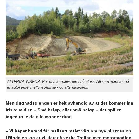
ALTERNATIVSPOR: Her er alternativsporet på plass. Alt som mangler nå
er autovernet mellom ordinær- og alternativspor.
Men dugnadsgjengen er helt avhengig av at det kommer inn
friske midler.
– Små beløp, eller små beløp – det spiller
ingen rolle da alle monner drar.
– Vi håper bare vi får realisert målet vårt om nye bilcrossløp
i Rindalen, og at vi klarer å vekke Trollheimen motorstadion