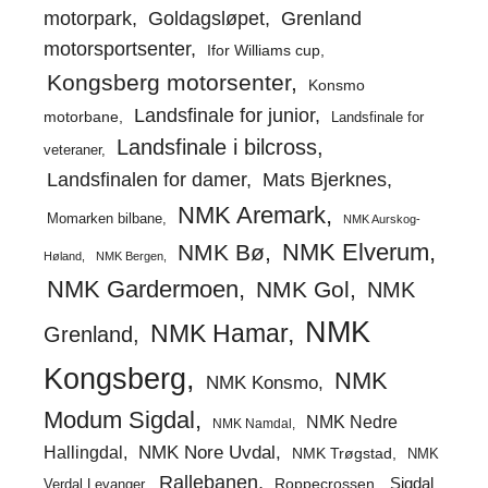
motorpark
Goldagsløpet
Grenland
motorsportsenter
Ifor Williams cup
Kongsberg motorsenter
Konsmo
Landsfinale for junior
motorbane
Landsfinale for
Landsfinale i bilcross
veteraner
Landsfinalen for damer
Mats Bjerknes
NMK Aremark
Momarken bilbane
NMK Aurskog-
NMK Elverum
NMK Bø
Høland
NMK Bergen
NMK Gardermoen
NMK Gol
NMK
NMK
NMK Hamar
Grenland
Kongsberg
NMK
NMK Konsmo
Modum Sigdal
NMK Nedre
NMK Namdal
Hallingdal
NMK Nore Uvdal
NMK Trøgstad
NMK
Rallebanen
Sigdal
Verdal Levanger
Roppecrossen