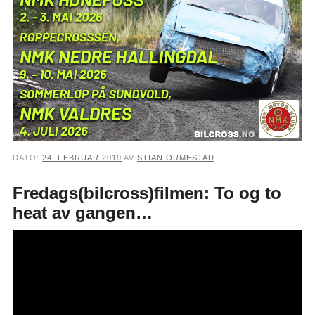
DATO:
24. FEBRUAR 2019
AV
STIAN ORMESTAD
Fredags(bilcross)filmen: To og to
heat av gangen…