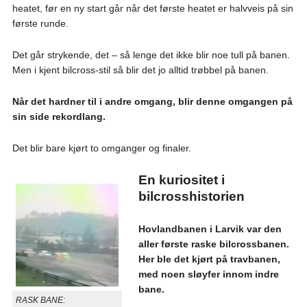
heatet, før en ny start går når det første heatet er halvveis på sin
første runde.
Det går strykende, det – så lenge det ikke blir noe tull på banen.
Men i kjent bilcross-stil så blir det jo alltid trøbbel på banen.
Når det hardner til i andre omgang, blir denne omgangen på
sin side rekordlang.
Det blir bare kjørt to omganger og finaler.
En kuriositet i
bilcrosshistorien
Hovlandbanen i Larvik var den
aller første raske bilcrossbanen.
Her ble det kjørt på travbanen,
med noen sløyfer innom indre
bane.
RASK BANE: