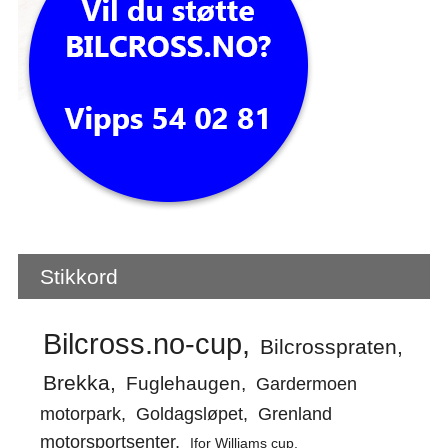
Stikkord
Bilcross.no-cup
Bilcrosspraten
Brekka
Fuglehaugen
Gardermoen
motorpark
Goldagsløpet
Grenland
motorsportsenter
Ifor Williams cup