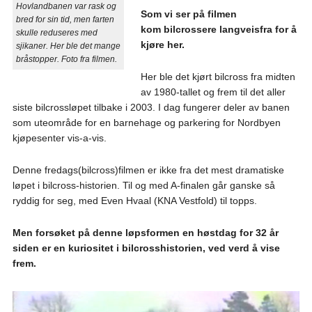
Hovlandbanen var rask og
Som vi ser på filmen
bred for sin tid, men farten
kom bilcrossere langveisfra for å
skulle reduseres med
kjøre her.
sjikaner. Her ble det mange
bråstopper. Foto fra filmen.
Her ble det kjørt bilcross fra midten
av 1980-tallet og frem til det aller
siste bilcrossløpet tilbake i 2003. I dag fungerer deler av banen
som uteområde for en barnehage og parkering for Nordbyen
kjøpesenter vis-a-vis.
Denne fredags(bilcross)filmen er ikke fra det mest dramatiske
løpet i bilcross-historien. Til og med A-finalen går ganske så
ryddig for seg, med Even Hvaal (KNA Vestfold) til topps.
Men forsøket på denne løpsformen en høstdag for 32 år
siden er en kuriositet i bilcrosshistorien, ved verd å vise
frem.