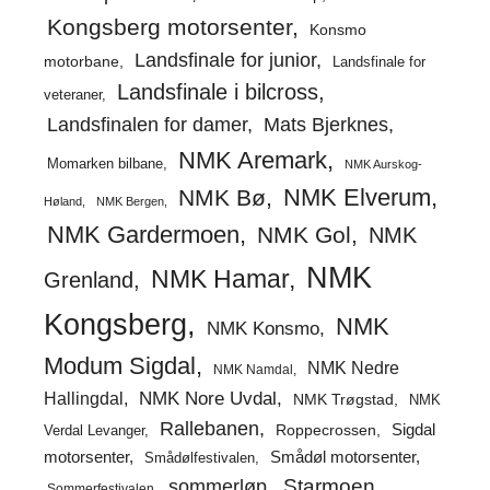
Kongsberg motorsenter
Konsmo
Landsfinale for junior
motorbane
Landsfinale for
Landsfinale i bilcross
veteraner
Landsfinalen for damer
Mats Bjerknes
NMK Aremark
Momarken bilbane
NMK Aurskog-
NMK Elverum
NMK Bø
Høland
NMK Bergen
NMK Gardermoen
NMK Gol
NMK
NMK
NMK Hamar
Grenland
Kongsberg
NMK
NMK Konsmo
Modum Sigdal
NMK Nedre
NMK Namdal
Hallingdal
NMK Nore Uvdal
NMK Trøgstad
NMK
Rallebanen
Sigdal
Verdal Levanger
Roppecrossen
Smådøl motorsenter
motorsenter
Smådølfestivalen
Starmoen
sommerløp
Sommerfestivalen