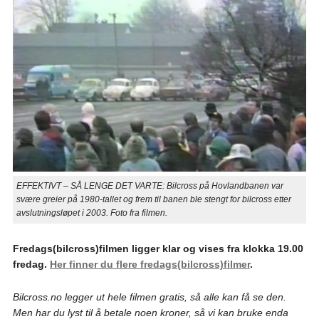
EFFEKTIVT – SÅ LENGE DET VARTE: Bilcross på Hovlandbanen var
svære greier på 1980-tallet og frem til banen ble stengt for bilcross etter
avslutningsløpet i 2003. Foto fra filmen.
Fredags(bilcross)filmen ligger klar og vises fra klokka 19.00
fredag.
Her finner du flere fredags(bilcross)filmer
.
Bilcross.no legger ut hele filmen gratis, så alle kan få se den.
Men har du lyst til å betale noen kroner, så vi kan bruke enda