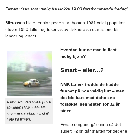
Filmen vises som vanlig fra klokka 19.00 førstkommende fredag!
Bilcrossen ble etter sin spede start høsten 1981 veldig populær
utover 1980-tallet, og tusenvis av tilskuere så startlistene bli
lenger og lenger.
Hvordan kunne man la flest
mulig kjøre?
Smart – eller…?
NMK Larvik trodde de hadde
funnet på noe veldig lurt – men
det ble bare med dette ene
VINNER: Even Hvaal (KNA
forsøket, senhøsten for 32 år
Vestfold) i VW boble blir
siden.
suveren seierherre til slutt.
Foto fra filmen.
Første omgang går unna så det
suser: Først går starten for det ene