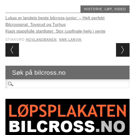
HISTORIE
,
LØP
,
VIDEO
Lukas er landets beste bilcross-junior: – Helt perfekt
Bilcrossprat: Tovsrud og Turhus
Kjapt stappfulle startlister: Stor cupfinale-helg i vente
STIKKORD
HOVLANDBANEN
,
NMK LARVIK
Post navigation
Søk på bilcross.no
Søk etter: