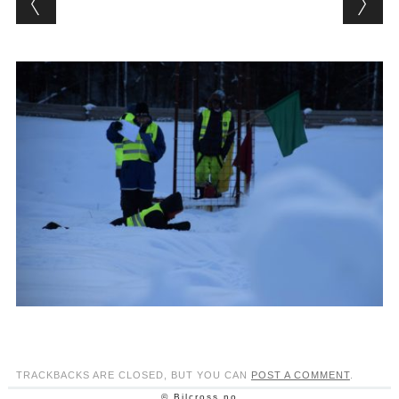
TRACKBACKS ARE CLOSED, BUT YOU CAN
POST A COMMENT
.
© Bilcross.no