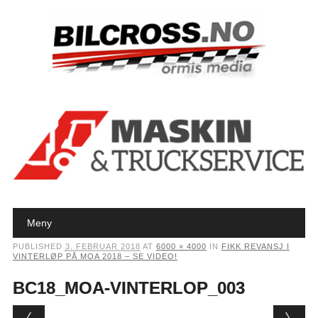
Main menu
Skip to content
Meny
PUBLISHED
3. FEBRUAR 2018
AT
6000 × 4000
IN
FIKK REVANSJ I
VINTERLØP PÅ MOA 2018 – SE VIDEO!
BC18_MOA-VINTERLOP_003