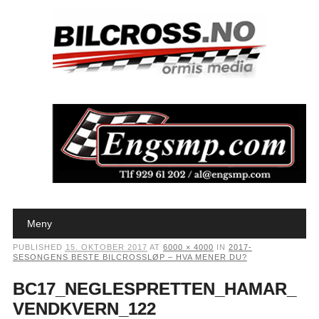
Main menu
Skip to content
Meny
PUBLISHED
15. OKTOBER 2017
AT
6000 × 4000
IN
2017-
SESONGENS BESTE BILCROSSLØP – HVA MENER DU?
BC17_NEGLESPRETTEN_HAMAR_
VENDKVERN_122