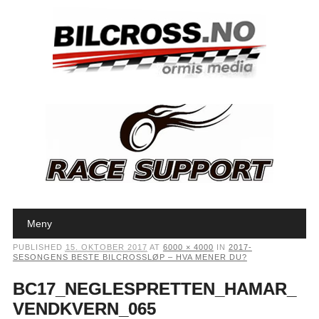
Main menu
Skip to content
Meny
PUBLISHED
15. OKTOBER 2017
AT
6000 × 4000
IN
2017-
SESONGENS BESTE BILCROSSLØP – HVA MENER DU?
BC17_NEGLESPRETTEN_HAMAR_
VENDKVERN_065