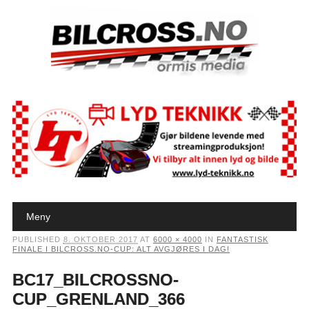
Main menu
Skip to content
Meny
PUBLISHED
8. OKTOBER 2017
AT
6000 × 4000
IN
FANTASTISK
FINALE I BILCROSS.NO-CUP: ALT AVGJØRES I DAG!
BC17_BILCROSSNO-
CUP_GRENLAND_366