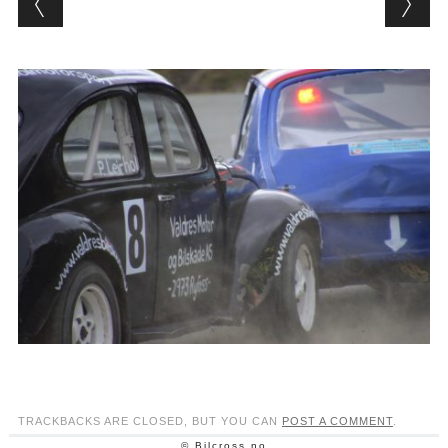
TRACKBACKS ARE CLOSED, BUT YOU CAN
POST A COMMENT
.
© Bilcross.no