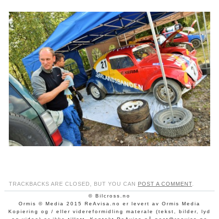
TRACKBACKS ARE CLOSED, BUT YOU CAN
POST A COMMENT
.
© Bilcross.no
Ormis © Media 2015 ReAvisa.no er levert av Ormis Media
Kopiering og / eller videreformidling materale (tekst, bilder, lyd