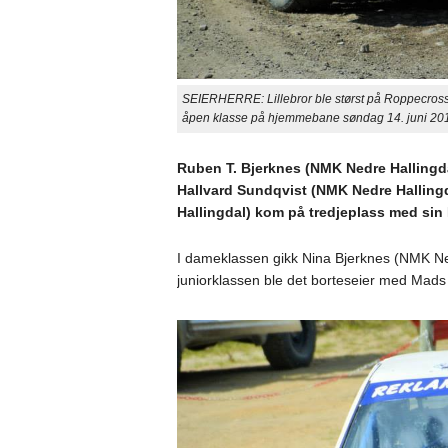
SEIERHERRE: Lillebror ble størst på Roppecrosse
åpen klasse på hjemmebane søndag 14. juni 2015
Ruben T. Bjerknes (NMK Nedre Hallingda
Hallvard Sundqvist (NMK Nedre Hallingda
Hallingdal) kom på tredjeplass med sin 
I dameklassen gikk Nina Bjerknes (NMK Nedr
juniorklassen ble det borteseier med Mads