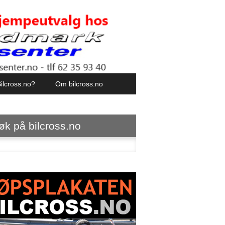
ilcross.no?
Om bilcross.no
øk på bilcross.no
ter: