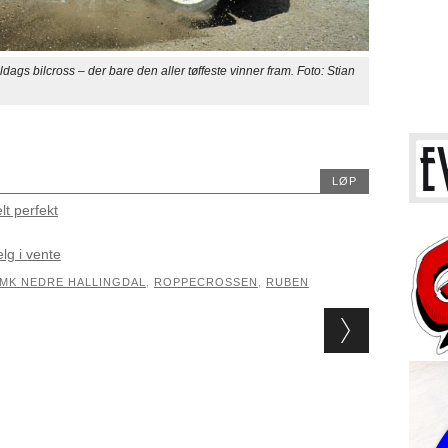
bilcross – der bare den aller tøffeste vinner fram. Foto: Stian
LØP
lt perfekt
elg i vente
MK NEDRE HALLINGDAL
,
ROPPECROSSEN
,
RUBEN