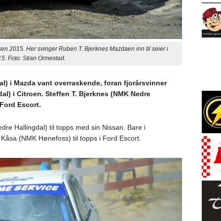
n 2015. Her svinger Ruben T. Bjerknes Mazdaen inn til seier i
. Foto: Stian Ormestad.
l) i Mazda vant overraskende, foran fjorårsvinner
l) i Citroen. Steffen T. Bjerknes (NMK Nedre
Ford Escort.
e Hallingdal) til topps med sin Nissan. Bare i
 Kåsa (NMK Hønefoss) til topps i Ford Escort.