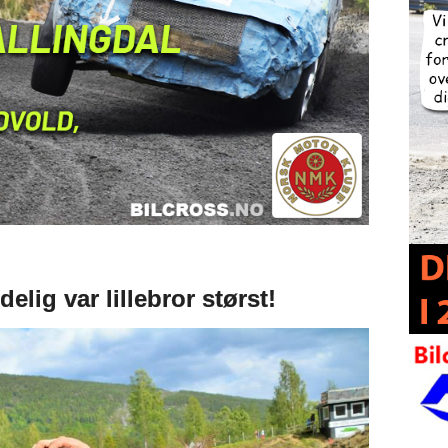
lig var lillebror størst!