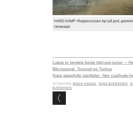
HARD KAMP: Roppecrossen byr på god, gammeldags 
Ormestad.
Lukas er landets beste bilcross-junior: – He
Bilcrossprat: Tovsrud og Turhus
Kjapt stappfulle startlister: Stor cupfinale-h
STIKKORD
MADS KAASA
,
NINA BJERKNES
,
N
BJERKNES
Post navigation