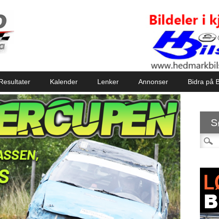
Resultater
Kalender
Lenker
Annonser
Bidra på B
S
Søk et