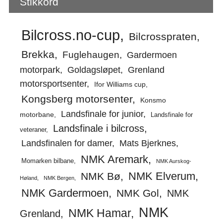
Stikkord
Bilcross.no-cup
Bilcrosspraten
Brekka
Fuglehaugen
Gardermoen
motorpark
Goldagsløpet
Grenland
motorsportsenter
Ifor Williams cup
Kongsberg motorsenter
Konsmo
Landsfinale for junior
motorbane
Landsfinale for
Landsfinale i bilcross
veteraner
Landsfinalen for damer
Mats Bjerknes
NMK Aremark
Momarken bilbane
NMK Aurskog-
NMK Elverum
NMK Bø
Høland
NMK Bergen
NMK Gardermoen
NMK Gol
NMK
NMK
NMK Hamar
Grenland