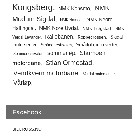
Kongsberg
NMK
NMK Konsmo
Modum Sigdal
NMK Nedre
NMK Namdal
Hallingdal
NMK Nore Uvdal
NMK Trøgstad
NMK
Rallebanen
Sigdal
Verdal Levanger
Roppecrossen
Smådøl motorsenter
motorsenter
Smådølfestivalen
Starmoen
sommerløp
Sommerfestivalen
Stian Ormestad
motorbane
Vendkvern motorbane
Verdal motorsenter
Vårløp
Facebook
BILCROSS.NO