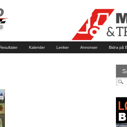
Resultater
Kalender
Lenker
Annonser
Bidra på B
S
Søk et