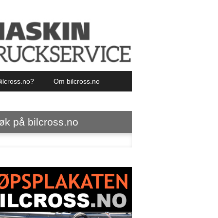
ilcross.no?
Om bilcross.no
øk på bilcross.no
ter: