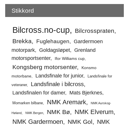
Stikkord
Bilcross.no-cup
Bilcrosspraten
Brekka
Fuglehaugen
Gardermoen
motorpark
Goldagsløpet
Grenland
motorsportsenter
Ifor Williams cup
Kongsberg motorsenter
Konsmo
Landsfinale for junior
motorbane
Landsfinale for
Landsfinale i bilcross
veteraner
Landsfinalen for damer
Mats Bjerknes
NMK Aremark
Momarken bilbane
NMK Aurskog-
NMK Elverum
NMK Bø
Høland
NMK Bergen
NMK Gardermoen
NMK Gol
NMK