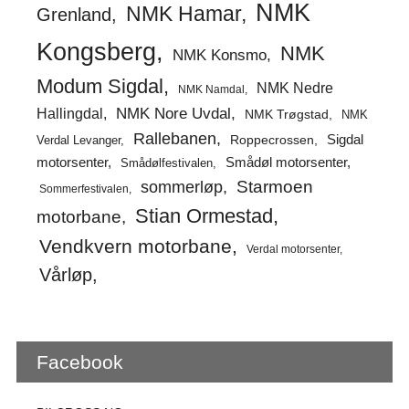
NMK
NMK Hamar
Grenland
Kongsberg
NMK
NMK Konsmo
Modum Sigdal
NMK Nedre
NMK Namdal
Hallingdal
NMK Nore Uvdal
NMK Trøgstad
NMK
Rallebanen
Sigdal
Verdal Levanger
Roppecrossen
Smådøl motorsenter
motorsenter
Smådølfestivalen
Starmoen
sommerløp
Sommerfestivalen
Stian Ormestad
motorbane
Vendkvern motorbane
Verdal motorsenter
Vårløp
Facebook