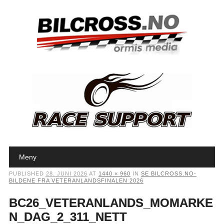
Main menu
Skip to content
Meny
PUBLISHED
28. JUNI 2026
AT
1440 × 960
IN
SE BILCROSS.NO-
BILDENE FRA VETERANLANDSFINALEN 2026
BC26_VETERANLANDS_MOMARKE
N_DAG_2_311_NETT