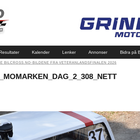
Resultater
Kalender
Lenker
Annonser
Bidra på B
SE BILCROSS.NO-BILDENE FRA VETERANLANDSFINALEN 2026
_MOMARKEN_DAG_2_308_NETT