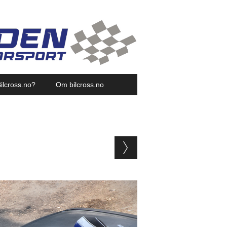
ilcross.no?
Om bilcross.no