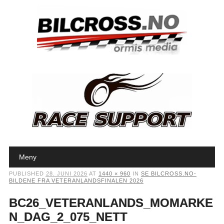
Main menu
Skip to content
Meny
PUBLISHED
28. JUNI 2026
AT
1440 × 960
IN
SE BILCROSS.NO-
BILDENE FRA VETERANLANDSFINALEN 2026
BC26_VETERANLANDS_MOMARKE
N_DAG_2_075_NETT