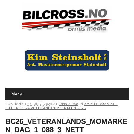
Main menu
Skip to content
Meny
PUBLISHED
26. JUNI 2026
AT
1440 × 960
IN
SE BILCROSS.NO-
BILDENE FRA VETERANLANDSFINALEN 2026
BC26_VETERANLANDS_MOMARKE
N_DAG_1_088_3_NETT