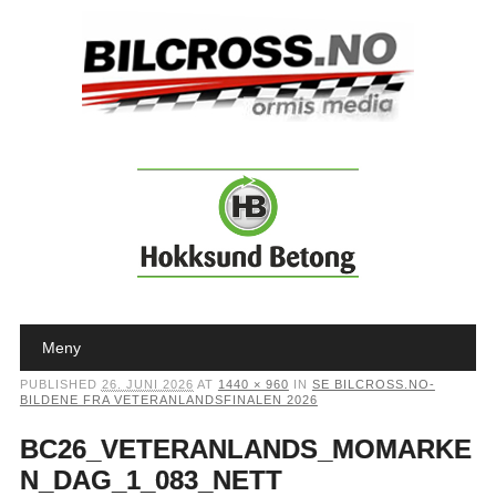
Main menu
Skip to content
Meny
PUBLISHED
26. JUNI 2026
AT
1440 × 960
IN
SE BILCROSS.NO-
BILDENE FRA VETERANLANDSFINALEN 2026
BC26_VETERANLANDS_MOMARKE
N_DAG_1_083_NETT