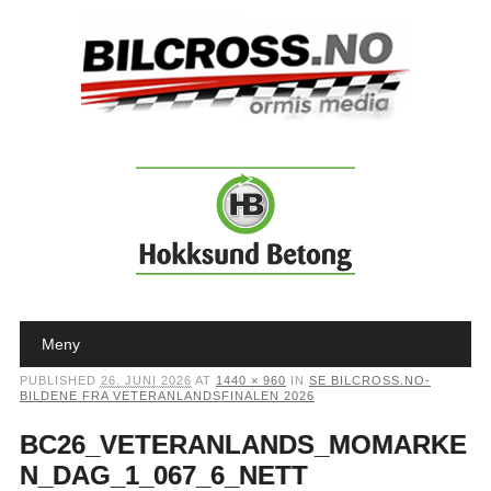
Main menu
Skip to content
Meny
PUBLISHED
26. JUNI 2026
AT
1440 × 960
IN
SE BILCROSS.NO-
BILDENE FRA VETERANLANDSFINALEN 2026
BC26_VETERANLANDS_MOMARKE
N_DAG_1_067_6_NETT