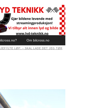
ilcross.no?
Om bilcross.no
EFYLTE LØP: – SKAL LADE DET JEG TØR