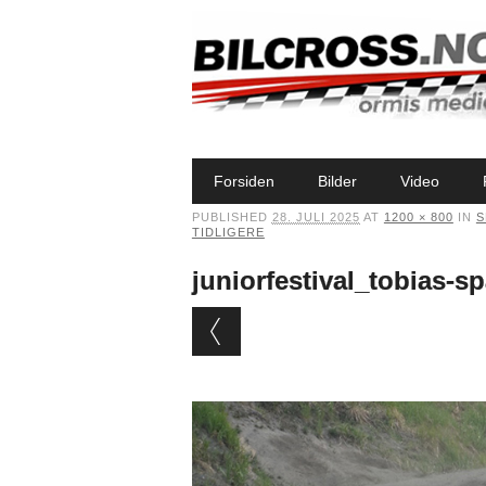
Main menu
Skip to content
Forsiden
Bilder
Video
PUBLISHED
28. JULI 2025
AT
1200 × 800
IN
S
TIDLIGERE
juniorfestival_tobias-