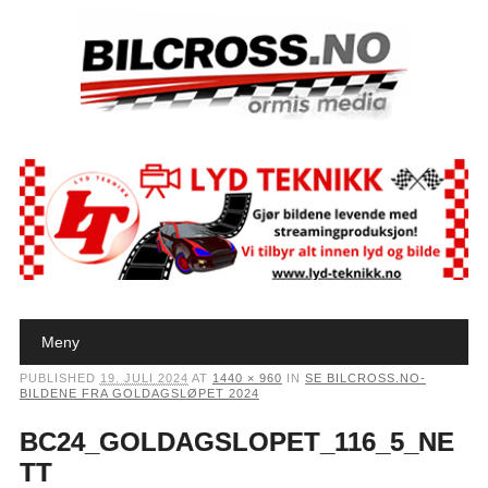
Main menu
Skip to content
Meny
PUBLISHED
19. JULI 2024
AT
1440 × 960
IN
SE BILCROSS.NO-
BILDENE FRA GOLDAGSLØPET 2024
BC24_GOLDAGSLOPET_116_5_NE
TT